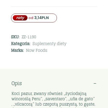
raty
3,14
PLN
od
SKU:
ZZ-1190
Kategoria:
Suplementy diety
Marka:
Now Foods
Opis
Koci pazur, zwany również „życiodajną
winoroślą Peru”, „saventaro”, „uña de gato”
, „vilcacorą” lub czepotą puszystą, to gęste,