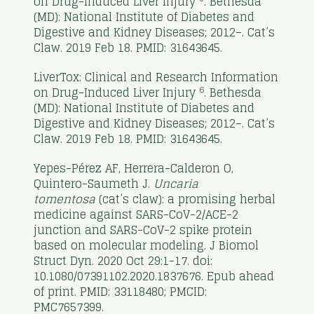
on Drug-Induced Liver Injury
. Bethesda
(MD): National Institute of Diabetes and
Digestive and Kidney Diseases; 2012–. Cat’s
Claw. 2019 Feb 18. PMID: 31643645.
LiverTox: Clinical and Research Information
6
on Drug-Induced Liver Injury
. Bethesda
(MD): National Institute of Diabetes and
Digestive and Kidney Diseases; 2012–. Cat’s
Claw. 2019 Feb 18. PMID: 31643645.
Yepes-Pérez AF, Herrera-Calderon O,
Quintero-Saumeth J.
Uncaria
tomentosa
(cat’s claw): a promising herbal
medicine against SARS-CoV-2/ACE-2
junction and SARS-CoV-2 spike protein
based on molecular modeling. J Biomol
Struct Dyn. 2020 Oct 29:1-17. doi:
10.1080/07391102.2020.1837676. Epub ahead
of print. PMID: 33118480; PMCID:
PMC7657399.