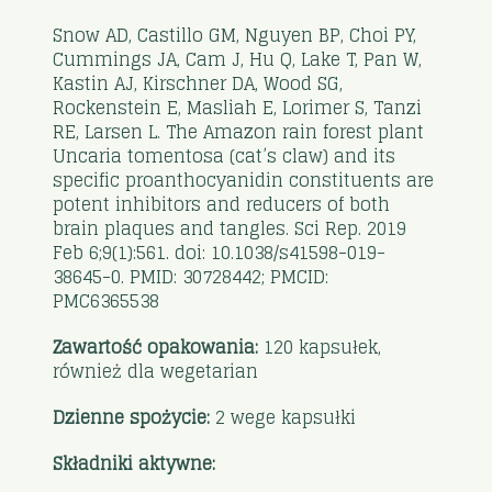
Snow AD, Castillo GM, Nguyen BP, Choi PY,
Cummings JA, Cam J, Hu Q, Lake T, Pan W,
Kastin AJ, Kirschner DA, Wood SG,
Rockenstein E, Masliah E, Lorimer S, Tanzi
RE, Larsen L. The Amazon rain forest plant
Uncaria tomentosa (cat’s claw) and its
specific proanthocyanidin constituents are
potent inhibitors and reducers of both
brain plaques and tangles. Sci Rep. 2019
Feb 6;9(1):561. doi: 10.1038/s41598-019-
38645-0. PMID: 30728442; PMCID:
PMC6365538
Zawartość opakowania:
120 kapsułek,
również dla wegetarian
Dzienne spożycie:
2 wege kapsułki
Składniki aktywne: