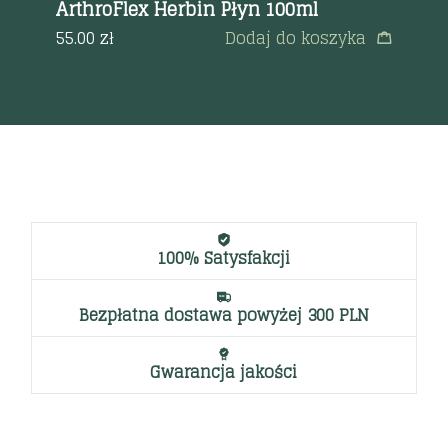
ArthroFlex Herbin Płyn 100ml
a
68
55.00
zł
Dodaj do koszyka
100% Satysfakcji
Bezpłatna dostawa powyżej 300 PLN
Gwarancja jakości