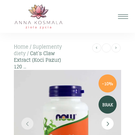
Home
/
Suplementy
diety
/
Cat’s Claw
Extract (Koci Pazur)
120 ...
-10%
BRAK