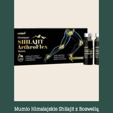
Szybki podgląd
Mumio Himalajskie Shilajit z Boswelią
Pa