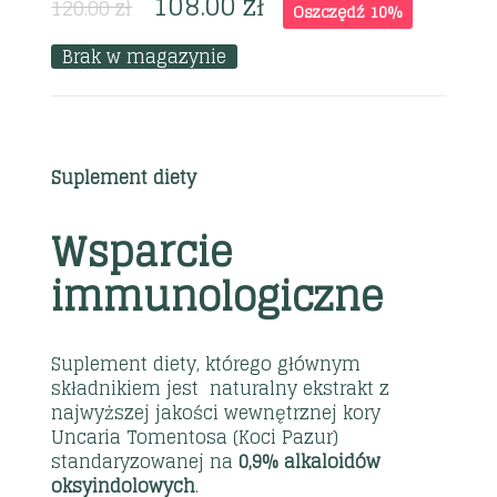
108.00
zł
120.00
zł
Oszczędź 10%
Brak w magazynie
Suplement diety
Wsparcie
immunologiczne
Suplement diety, którego głównym
składnikiem jest naturalny ekstrakt z
najwyższej jakości wewnętrznej kory
Uncaria Tomentosa (Koci Pazur)
standaryzowanej na
0,9% alkaloidów
oksyindolowych
.