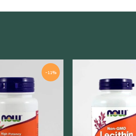
-11%
odgląd
Szybki podgląd