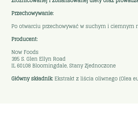
zróżnicowanej i zbilansowanej diety oraz prowadze
Przechowywanie:
Po otwarciu przechowywać w suchym i ciemnym mie
Producent:
Now Foods
395 S. Glen Ellyn Road
IL 60108 Bloomingdale, Stany Zjednoczone
Główny składnik:
Ekstrakt z liścia oliwnego (Olea 