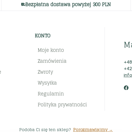
Bezpłatna dostawa powyżej 300 PLN
KONTO
M
Moje konto
Zamówienia
+48
+42
e
Zwroty
inf
Wysyłka
Regulamin
Polityka prywatności
Podoba Ci się ten sklep?
Porozmawiajmy →