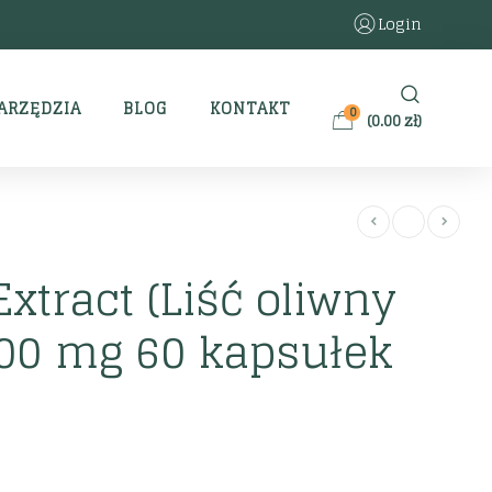
Login
ARZĘDZIA
BLOG
KONTAKT
0
(
0.00
zł
)
Extract (Liść oliwny
500 mg 60 kapsułek