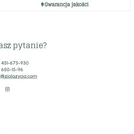
Gwarancja jakości
asz pytanie?
 451-675-930
 650-15-96
o@ziolazycia.com