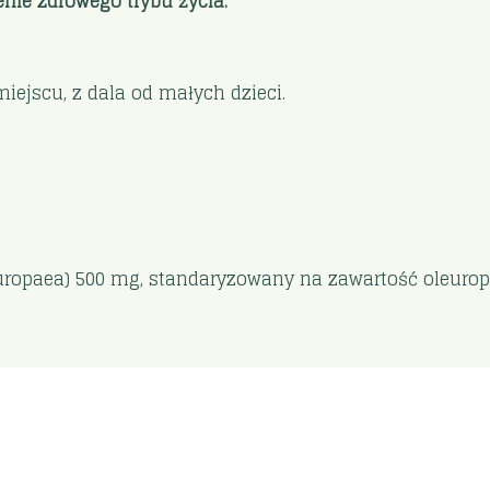
nie zdrowego trybu życia.
jscu, z dala od małych dzieci.
europaea) 500 mg, standaryzowany na zawartość oleurop