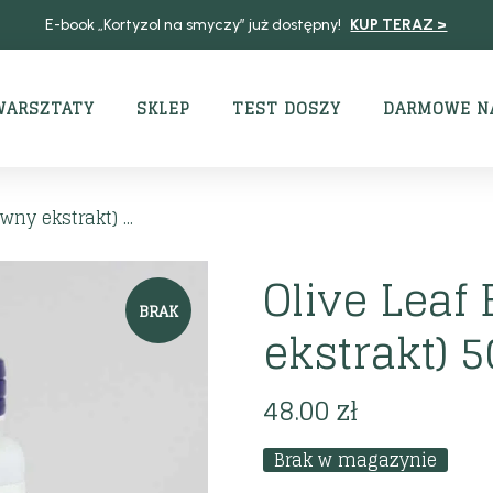
E-book „Kortyzol na smyczy” już dostępny!
KUP TERAZ >
WARSZTATY
SKLEP
TEST DOSZY
DARMOWE N
wny ekstrakt) ...
Olive Leaf 
BRAK
ekstrakt) 
48.00
zł
Brak w magazynie