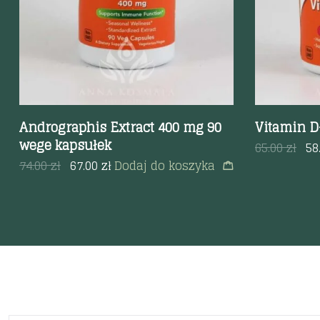
Andrographis Extract 400 mg 90
Vitamin D
wege kapsułek
65.00
zł
58
74.00
zł
67.00
zł
Dodaj do koszyka