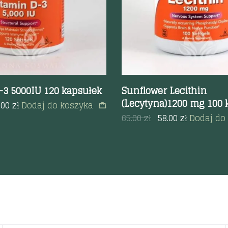
-3 5000IU 120 kapsułek
Sunflower Lecithin
(Lecytyna)1200 mg 100 
.00
zł
Dodaj do koszyka
65.00
zł
58.00
zł
Dodaj do