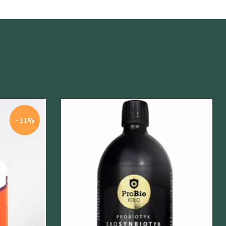
-11%
Szybki podgląd