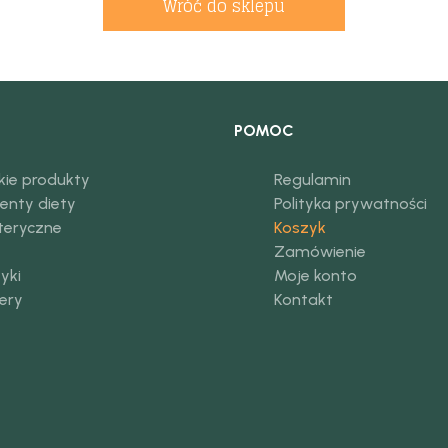
Wróć do sklepu
POMOC
kie produkty
Regulamin
enty diety
Polityka prywatności
eteryczne
Koszyk
Zamówienie
yki
Moje konto
ery
Kontakt