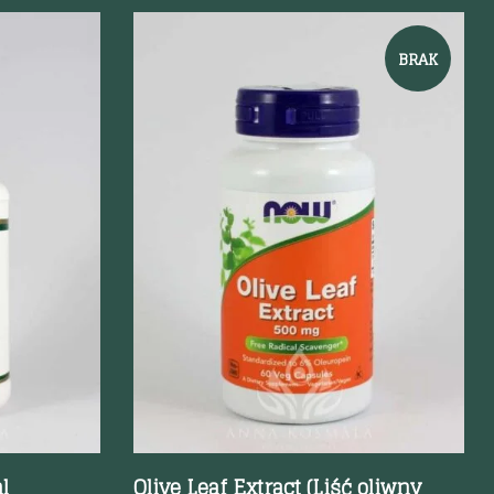
BRAK
Szybki podgląd
l
Olive Leaf Extract (Liść oliwny