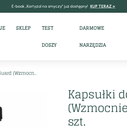
E-book „Kortyzol na smyczy” już dostępny!
KUP TERAZ >
JE
SKLEP
TEST
DARMOWE
DOSZY
NARZĘDZIA
uard (Wzmocn...
Kapsułki 
(Wzmocnien
szt.