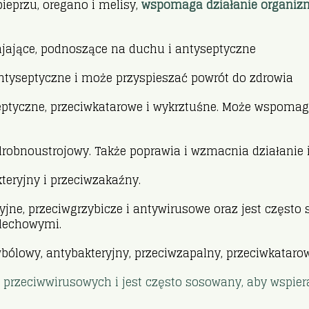
ieprzu, oregano i melisy,
wspomaga działanie organi
ajające, podnoszące na duchu i antyseptyczne
ntyseptyczne i może przyspieszać powrót do zdrowia
ptyczne, przeciwkatarowe i wykrztuśne. Może wspomag
wdrobnoustrojowy. Także poprawia i wzmacnia działanie 
teryjny i przeciwzakaźny.
jne, przeciwgrzybicze i antywirusowe oraz jest często 
dechowymi.
wbólowy, antybakteryjny, przeciwzapalny, przeciwkataro
 przeciwwirusowych i jest często sosowany, aby wspie