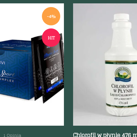
-4%
HIT
odgląd
Szybki podgląd
Chlorofil w płynie 476 m
1 Opinia