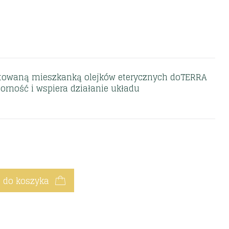
ntowaną mieszkanką olejków eterycznych doTERRA
rność i wspiera działanie układu
 do koszyka