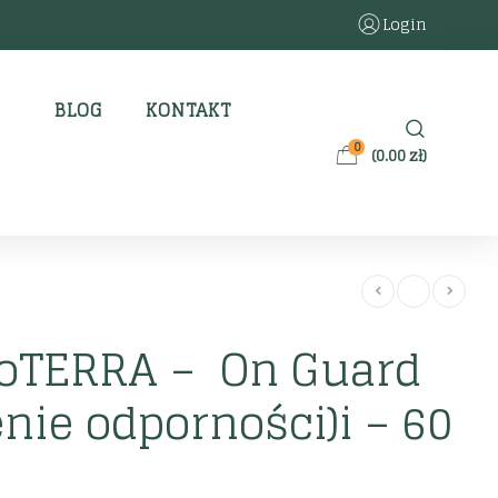
Login
BLOG
KONTAKT
0
(
0.00
zł
)
doTERRA – On Guard
ie odporności)i – 60