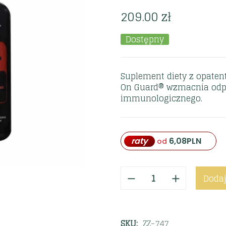
209.00
zł
Dostępny
Suplement diety z opate
On Guard® wzmacnia odpo
immunologicznego.
raty
6,08
PLN
od
Dodaj
SKU:
ZZ-747