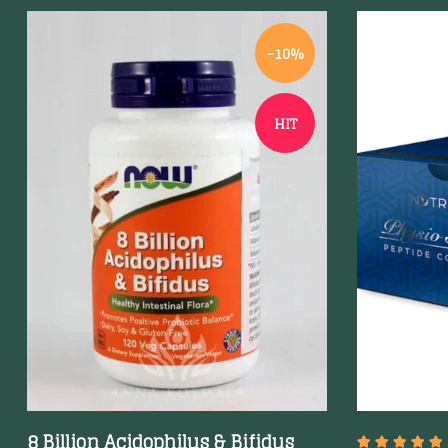
-10%
HIT
Szybki podgląd
Szybki p
8 Billion Acidophilus & Bifidus