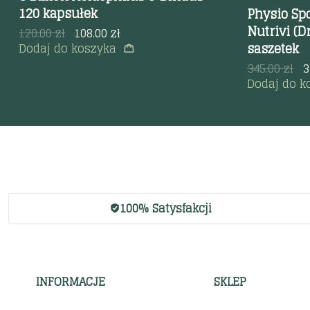
120 kapsułek
Physio Sp
Nutrivi (D
120.00
zł
108.00
zł
saszetek
Dodaj do koszyka
345.00
zł
3
Dodaj do k
100% Satysfakcji
INFORMACJE
SKLEP