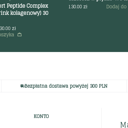
ort Peptide Complex
130.00
zł
Dodaj do
rink kolagenowy) 30
30.00
zł
oszyka
Bezpłatna dostawa powyżej 300 PLN
KONTO
M