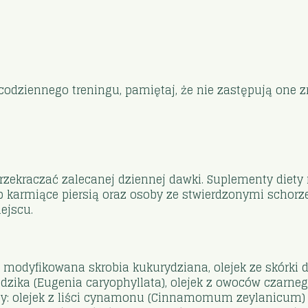
odziennego treningu, pamiętaj, że nie zastępują one z
rzekraczać zalecanej dziennej dawki. Suplementy diety
 lub karmiące piersią oraz osoby ze stwierdzonymi scho
ejscu.
), modyfikowana skrobia kukurydziana, olejek ze skórki 
ździka (Eugenia caryophyllata), olejek z owoców czarnego
aty: olejek z liści cynamonu (Cinnamomum zeylanicu