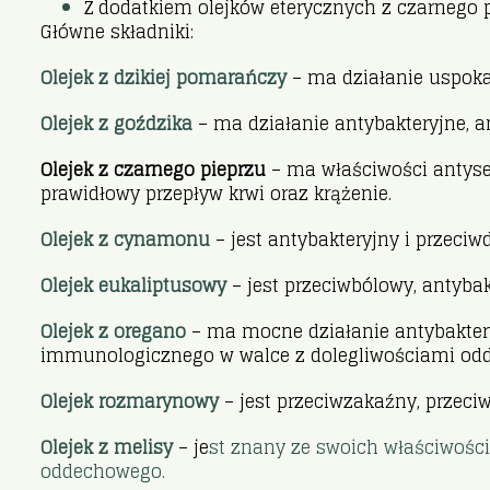
Z dodatkiem olejków eterycznych z czarnego p
Główne składniki:
Olejek z dzikiej pomarańczy
– ma działanie uspok
Olejek z goździka
– ma działanie antybakteryjne, a
Olejek z czarnego pieprzu
– ma właściwości antyse
prawidłowy przepływ krwi oraz krążenie.
Olejek z cynamonu
– jest antybakteryjny i przeci
Olejek eukaliptusowy
– jest przeciwbólowy, antybak
Olejek z oregano
– ma mocne działanie antybaktery
immunologicznego w walce z dolegliwościami od
Olejek rozmarynowy
– jest przeciwzakaźny, przeci
Olejek z melisy
– je
st znany ze swoich właściwości
oddechowego.