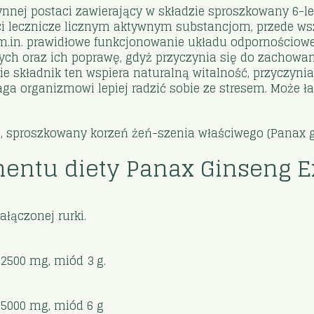
nnej postaci zawierający w składzie sproszkowany 6-l
ści lecznicze licznym aktywnym substancjom, przede w
 m.in. prawidłowe funkcjonowanie układu odpornościo
h oraz ich poprawę, gdyż przyczynia się do zachowani
e składnik ten wspiera naturalną witalność, przyczyni
ga organizmowi lepiej radzić sobie ze stresem. Może 
, sproszkowany korzeń żeń-szenia właściwego (Panax g
entu diety Panax Ginseng E
łączonej rurki.
2500 mg, miód 3 g.
5000 mg, miód 6 g