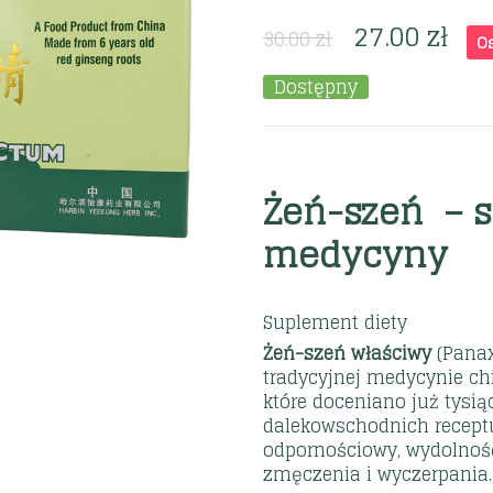
27.00
zł
30.00
zł
O
Dostępny
Żeń-szeń – s
medycyny
Suplement diety
Żeń-szeń właściwy
(Panax
tradycyjnej medycynie chi
które doceniano już tysią
dalekowschodnich recep
odpornościowy, wydolnoś
zmęczenia i wyczerpania.