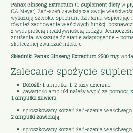
Panax Ginseng Extractum
to
suplement diety
w pły
C.A. Meyer). Żeń-szeń zawdzięcza swoje właściwo
wykazują szerokie spektrum działania wspierając
również zachowanie właściwych funkcji poznawczyc
z wydajnością i reaktywnością mózgu. Jednocześni
znużenia. Wykazuje działanie adaptogenne – poma
skuteczniej zwalczać infekcje.
Składniki Panax Ginseng Extractum 2500 mg:
woda
Zalecane spożycie suplem
Dorośli
:
1 ampułka 1-2 razy dziennie.
Zawartość ampułki należy wypić za pomocą za
1 ampułka zawiera:
sproszkowany korzeń żeń-szenia właściwego 
2 ampułki zawierają:
sproszkowany korzeń żeń-szenia właściwego 