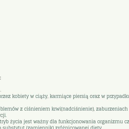
:
.
rzez kobiety w ciąży, karmiące piersią oraz w przypadk
lemów z ciśnieniem krwi(nadciśnienie), zaburzeniach k
ji.
ryb życia jest ważny dla funkcjonowania organizmu cz
 substytut (zamiennik) zróżnicowanej diety.