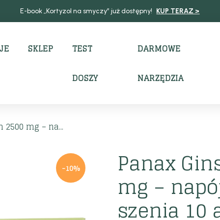
E-book „Kortyzol na smyczy” już dostępny!
KUP TERAZ >
JE
SKLEP
TEST
DARMOWE
DOSZY
NARZĘDZIA
 2500 mg – na...
Panax Gin
-10%
mg – napój
szenia 10 