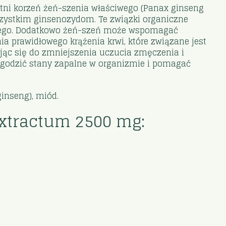
etni korzeń żeń-szenia właściwego (Panax ginseng
szystkim ginsenozydom. Te związki organiczne
wego. Dodatkowo
ż
eń-szeń może wspomagać
a prawidłowego krążenia krwi, które związane jest
ając się do zmniejszenia uczucia zmęczenia i
łagodzić stany zapalne w organizmie i pomagać
inseng), miód.
xtractum 2500 mg: