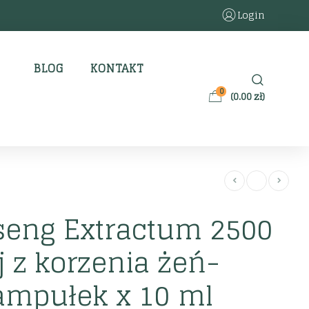
Login
BLOG
KONTAKT
0
(
0.00
zł
)
seng Extractum 2500
 z korzenia żeń-
ampułek x 10 ml