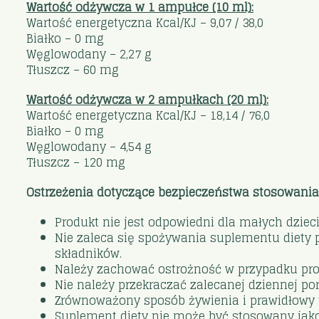
Wartość odżywcza w 1 ampułce (10 ml):
Wartość energetyczna Kcal/KJ – 9,07 / 38,0
Białko – 0 mg
Węglowodany – 2,27 g
Tłuszcz – 60 mg
Wartość odżywcza w 2 ampułkach (20 ml):
Wartość energetyczna Kcal/KJ – 18,14 / 76,0
Białko – 0 mg
Węglowodany – 4,54 g
Tłuszcz – 120 mg
Ostrzeżenia dotyczące bezpieczeństwa stosowania
Produkt nie jest odpowiedni dla małych dzieci
Nie zaleca się spożywania suplementu diety p
składników.
Należy zachować ostrożność w przypadku prob
Nie należy przekraczać zalecanej dziennej porc
Zrównoważony sposób żywienia i prawidłowy t
Suplement diety nie może być stosowany jako