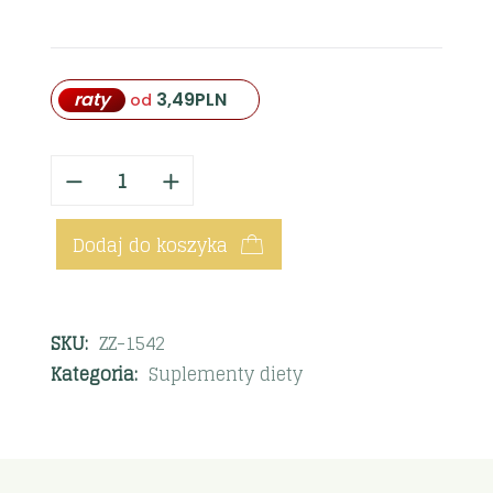
raty
3,49
PLN
od
Dodaj do koszyka
SKU:
ZZ-1542
Kategoria:
Suplementy diety