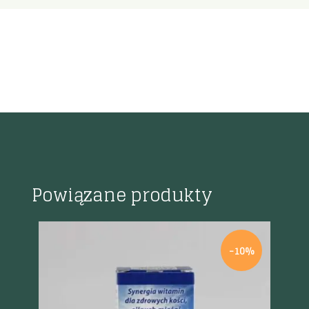
Powiązane produkty
%
-10%