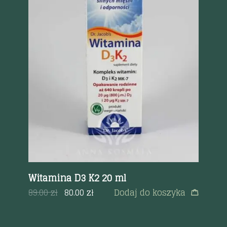
Szybki podgląd
mg
Witamina D3 K2 20 ml
Ch
89.00
zł
80.00
zł
Dodaj do koszyka
76
a