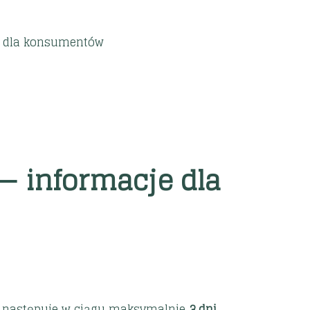
ń dla konsumentów
 — informacje dla
cji następuje w ciągu maksymalnie
3 dni