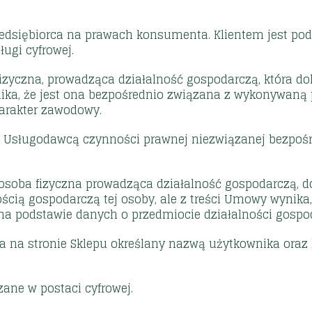
rzedsiębiorca na prawach konsumenta. Klientem jest po
ugi cyfrowej.
izyczna, prowadząca działalność gospodarczą, która dok
ika, że jest ona bezpośrednio związana z wykonywaną p
harakter zawodowy.
z Usługodawcą czynności prawnej niezwiązanej bezpośre
 osoba fizyczna prowadząca działalność gospodarczą, d
ością gospodarczą tej osoby, ale z treści Umowy wynika
na podstawie danych o przedmiocie działalności gospo
nta na stronie Sklepu określany nazwą użytkownika ora
zane w postaci cyfrowej.