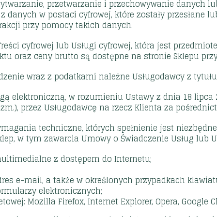
ytwarzanie, przetwarzanie i przechowywanie danych lub
z danych w postaci cyfrowej, które zostały przesłane 
erakcji przy pomocy takich danych.
Treści cyfrowej lub Usługi cyfrowej, która jest przedmio
u oraz ceny brutto są dostępne na stronie Sklepu przy
odzenie wraz z podatkami należne Usługodawcy z tytu
ogą elektroniczną, w rozumieniu Ustawy z dnia 18 lipca 
źn. zm.), przez Usługodawcę na rzecz Klienta za pośredni
ymagania techniczne, których spełnienie jest niezbęd
klep, w tym zawarcia Umowy o Świadczenie Usług lub U
multimedialne z dostępem do Internetu;
res e-mail, a także w określonych przypadkach klawiat
rmularzy elektronicznych;
owej: Mozilla Firefox, Internet Explorer, Opera, Google C