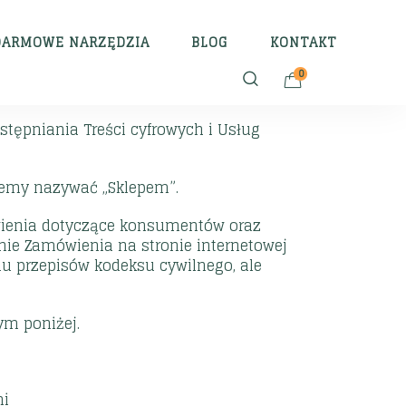
DARMOWE NARZĘDZIA
BLOG
KONTAKT
0
stępniania Treści cyfrowych i Usług
iemy nazywać „Sklepem”.
wienia dotyczące konsumentów oraz
ie Zamówienia na stronie internetowej
iu przepisów kodeksu cywilnego, ale
ym poniżej.
mi