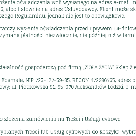
żenie oświadczenia woli wysłanego na adres e-mail inf
6, albo listownie na adres Usługodawcy. Klient może s
ego Regulaminu, jednak nie jest to obowiązkowe.
tarczy wysłanie oświadczenia przed upływem 14-dniow
zymane płatności niezwłocznie, nie później niż w term
iałalność gospodarczą pod firmą „ZIOŁA ŻYCIA” Sklep 
 Kosmala, NIP 725-127-59-85, REGON 472396765, adres pr
wy: ul. Piotrkowska 91, 95-070 Aleksandrów Łódzki, e-mai
o złożenia zamówienia na Treści i Usługi cyfrowe.
branych Treści lub Usług cyfrowych do Koszyka, wybra