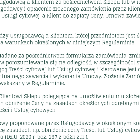
godawcą a Klientem za pośrednictwem Sklepu lub w in
ugodawcy i opłacenie złożonego Zamówienia przez Klie
 Usługi cyfrowej, a Klient do zapłaty Ceny. Umowa zawie
dzy Usługodawcą a Klientem, której przedmiotem jest 
na warunkach określonych w niniejszym Regulaminie.
 składane za pośrednictwem formularza zamówienia, zmi
w porozumiewania się na odległość, w szczególności st
cą Treści cyfrowej lub Usługi cyfrowej i kierowane je
entualnego zawarcia i wykonania Umowy. Złożenie Zamó
 wskazany w Regulaminie.
Klientowi Sklepu polegająca na umożliwieniu mu złożen
h obniżenie Ceny na zasadach określonych odrębnym
ści i Usług cyfrowych.
owy proponowane przez Usługodawcę w określonym konkr
ę zasadach np. obniżenie ceny Treści lub Usługi cyfr
(Dz.U. 2020 r. poz. 287 z późn.zm.).