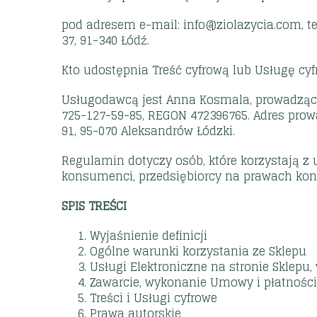
pod adresem e-mail:
info@ziolazycia.com
, 
37, 91-340 Łódź.
Kto udostępnia Treść cyfrową lub Usługę cy
Usługodawcą jest Anna Kosmala, prowadząca
725-127-59-85, REGON 472396765. Adres prowad
91, 95-070 Aleksandrów Łódzki.
Regulamin dotyczy osób, które korzystają z
konsumenci, przedsiębiorcy na prawach konsu
SPIS TREŚCI
Wyjaśnienie definicji
Ogólne warunki korzystania ze Sklepu
Usługi Elektroniczne na stronie Sklepu,
Zawarcie, wykonanie Umowy i płatności
Treści i Usługi cyfrowe
Prawa autorskie