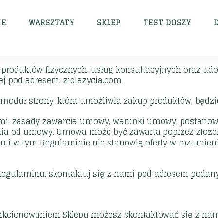
JE
WARSZTATY
SKLEP
TEST DOSZY
 produktów fizycznych, usług konsultacyjnych oraz udo
ej pod adresem: ziolazycia.com
u moduł strony, która umożliwia zakup produktów, będz
mi: zasady zawarcia umowy, warunki umowy, postano
ienia od umowy. Umowa może być zawarta poprzez złożen
pu i w tym Regulaminie nie stanowią oferty w rozumien
i Regulaminu, skontaktuj się z nami pod adresem podan
funkcjonowaniem Sklepu możesz skontaktować się z na