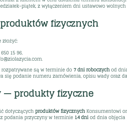
iedziałek–piątek, z wyłączeniem dni ustawowo wolnych 
 produktów fizycznych
 złożyć:
 650 15 96,
nfo@ziolazycia.com.
 rozpatrywane są w terminie do
7 dni roboczych
od dnia
leca się podanie numeru zamówienia, opisu wady oraz d
 — produkty fizyczne
ść dotyczących
produktów fizycznych
Konsumentowi ora
z podania przyczyny w terminie
14 dni
od dnia objęcia 