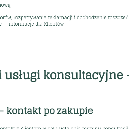
Umową
rów, rozpatrywania reklamacji i dochodzenie roszcze
e — informacje dla Klientów
e
i usługi konsultacyjne
— kontakt po zakupie
 kontakt z Klientem w celu ustalenia terminu konsulta