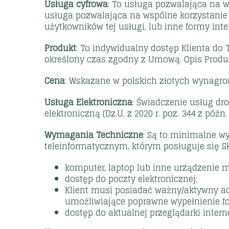
Usługa cyfrowa
: To usługa pozwalająca na w
usługa pozwalająca na wspólne korzystanie 
użytkowników tej usługi, lub inne formy int
Produkt
: To indywidualny dostęp Klienta do 
określony czas zgodny z Umową. Opis Produkt
Cena
: Wskazane w polskich złotych wynagr
Usługa Elektroniczna
: Świadczenie usług dr
elektroniczną (Dz.U. z 2020 r. poz. 344 z pó
Wymagania Techniczne
: Są to minimalne w
teleinformatycznym, którym posługuje się S
komputer, laptop lub inne urządzenie 
dostęp do poczty elektronicznej;
Klient musi posiadać ważny/aktywny ad
umożliwiające poprawne wypełnienie fo
dostęp do aktualnej przeglądarki internet