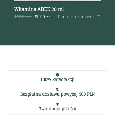
Witamina ADEK 20 ml
Ki
12
110.00
zł
99.00
zł
Dodaj do koszyka
ęcej
89
100% Satysfakcji
Bezpłatna dostawa powyżej 300 PLN
Gwarancja jakości