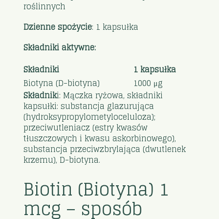
roślinnych
Dzienne spożycie
: 1 kapsułka
Składniki aktywne:
Składniki
1 kapsułka
Biotyna (D-biotyna)
1000 μg
Składnik
i: Mączka ryżowa, składniki
kapsułki: substancja glazurująca
(hydroksypropylometyloceluloza);
przeciwutleniacz (estry kwasów
tłuszczowych i kwasu askorbinowego),
substancja przeciwzbrylająca (dwutlenek
krzemu), D-biotyna.
Biotin (Biotyna) 1
mcg – sposób