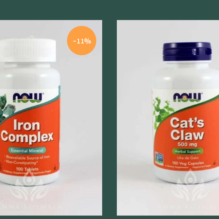
-11%
odgląd
Szybki podgląd