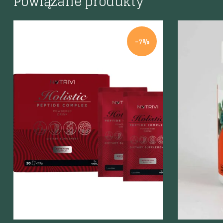
Powiązane produkty
-7%
Szybki podgląd
Szybki p