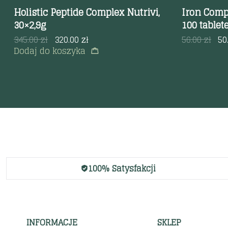
Holistic Peptide Complex Nutrivi,
Iron Comp
30×2,9g
100 tablet
345.00
zł
320.00
zł
56.00
zł
50
Dodaj do koszyka
100% Satysfakcji
INFORMACJE
SKLEP