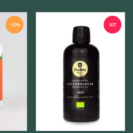
-10%
HIT
Szybki podgląd