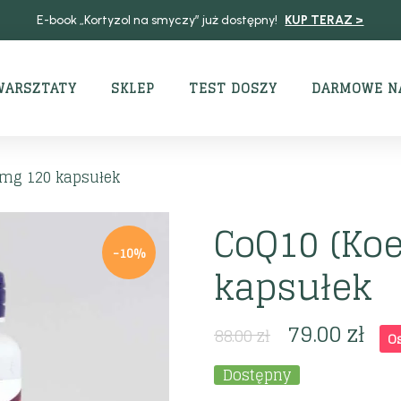
E-book „Kortyzol na smyczy” już dostępny!
KUP TERAZ >
WARSZTATY
SKLEP
TEST DOSZY
DARMOWE N
 mg 120 kapsułek
CoQ10 (Ko
-10%
kapsułek
79.00
zł
88.00
zł
O
Dostępny