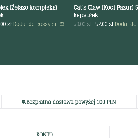
lex (Żelazo kompleks)
Cat’s Claw (Koci Pazur)
ek
kapsułek
.00
zł
Dodaj do koszyka
58.00
zł
52.00
zł
Dodaj do
Bezpłatna dostawa powyżej 300 PLN
KONTO