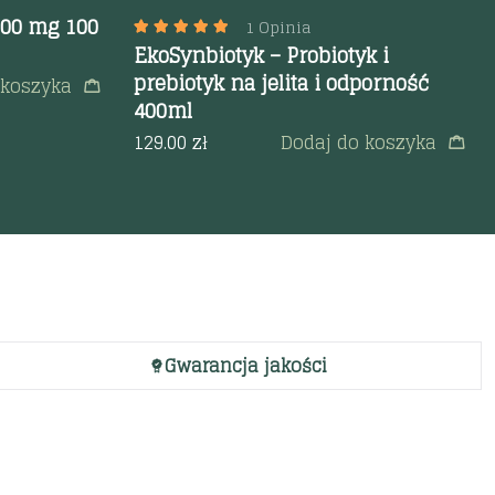
 500 mg 100
1 Opinia
EkoSynbiotyk – Probiotyk i
prebiotyk na jelita i odporność
 koszyka
400ml
129.00
zł
Dodaj do koszyka
Gwarancja jakości