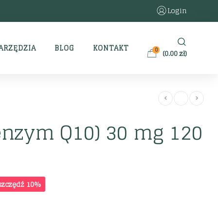
Login
ARZĘDZIA
BLOG
KONTAKT
0
(
0.00
zł
)
enzym Q10) 30 mg 120
szczędź 10%