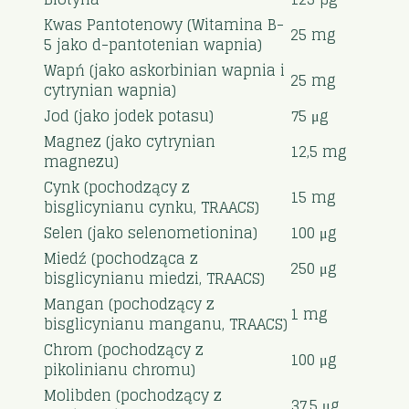
Kwas Pantotenowy (Witamina B-
25 mg
5 jako d-pantotenian wapnia)
Wapń (jako askorbinian wapnia i
25 mg
cytrynian wapnia)
Jod (jako jodek potasu)
75 μg
Magnez (jako cytrynian
12,5 mg
magnezu)
Cynk (pochodzący z
15 mg
bisglicynianu cynku, TRAACS)
Selen (jako selenometionina)
100 μg
Miedź (pochodząca z
250 μg
bisglicynianu miedzi, TRAACS)
Mangan (pochodzący z
1 mg
bisglicynianu manganu, TRAACS)
Chrom (pochodzący z
100 μg
pikolinianu chromu)
Molibden (pochodzący z
37,5 μg