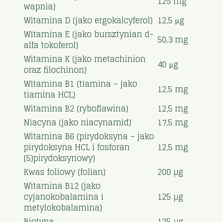
125 mg
wapnia)
Witamina D (jako ergokalcyferol)
12,5 μg
Witamina E (jako bursztynian d-
50,3 mg
alfa tokoferol)
Witamina K (jako metachinion
40 μg
oraz filochinon)
Witamina B1 (tiamina – jako
12,5 mg
tiamina HCL)
Witamina B2 (ryboflawina)
12,5 mg
Niacyna (jako niacynamid)
17,5 mg
Witamina B6 (pirydoksyna – jako
pirydoksyna HCL i fosforan
12,5 mg
(5)pirydoksynowy)
Kwas foliowy (folian)
200 µg
Witamina B12 (jako
cyjanokobalamina i
125 µg
metylokobalamina)
Biotyna
125 µg