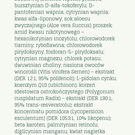
bursztynian D-alfa-tokoferylu; D-
pantotenian wapnia; cytrynian wapnia;
kwas alfa-liponowy; sok aloesu
zwyczajnego (Aloe vera Succus) proszek;
amid kwasu nikotynowego –
hexanikotynian inozytolu; chlorowodorek
tiaminy; ryboflawina; chlorowodorek
pirydoksyny, fosforan-5- pirydoksalu;
cytrynian magnezu; chlorek potasu;
dwuwinian choliny; nasiona owoców
winorośli (Vitis vinifera Semen) – ekstrakt
(DER 12:1; 95% polifenoli); L-pidolan cynku;
koenzym Q10 (ubichinon); korzeń
rdestowca ostrokończystego (Polygonum
cuspidatum Radix) – ekstrakt (DER 190:1,
95% trans-resveratrolu); ekstrakt
koncentratu pomidora (Lycopersicon
esculentum) (DER 1053:1, 10% likopenu);
beta karoten, palmitynian retinolu;
diglicynian manganu; kwiat nagietka