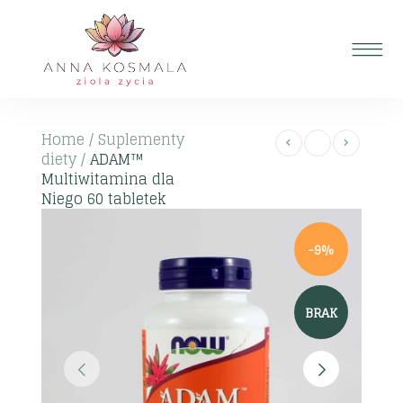
Home
/
Suplementy
diety
/
ADAM™
Multiwitamina dla
Niego 60 tabletek
-9%
BRAK