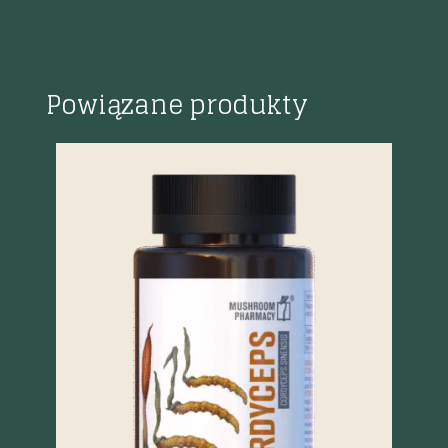
Powiązane produkty
%
Szybki podgląd