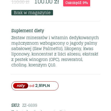
100.00
zł
110.00
zł
Oszczędź 9%
Brak w magazynie
Suplement diety
Zestaw minerałów i witamin dedykowanych
mężczyznom wzbogacony o jagody palmy
sabałowej (Saw Palmetto), likopeny, kwas
liponowy, koncentrat z liści aloesu, ekstrakt
z pestek winogron (OPC), resveratrol,
cholinę, koenzym Q10.
raty
2,91
PLN
od
SKU:
ZZ-6699