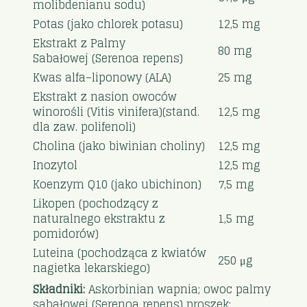
molibdenianu sodu)
Potas (jako chlorek potasu)
12,5 mg
Ekstrakt z Palmy
80 mg
Sabałowej (Serenoa repens)
Kwas alfa–liponowy (ALA)
25 mg
Ekstrakt z nasion owoców
winorośli (Vitis vinifera)(stand.
12,5 mg
dla zaw. polifenoli)
Cholina (jako biwinian choliny)
12,5 mg
Inozytol
12,5 mg
Koenzym Q10 (jako ubichinon)
7,5 mg
Likopen (pochodzący z
naturalnego ekstraktu z
1,5 mg
pomidorów)
Luteina (pochodząca z kwiatów
250 μg
nagietka lekarskiego)
Składniki:
Askorbinian wapnia; owoc palmy
sabałowej (Serenoa repens) proszek;