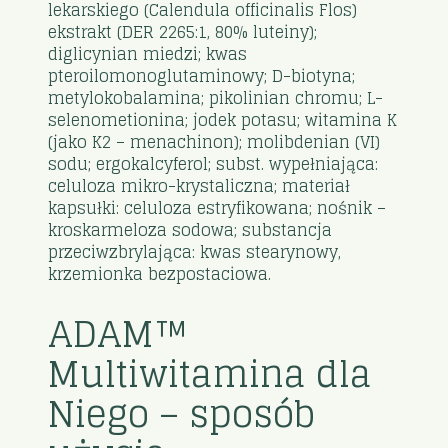
lekarskiego (Calendula officinalis Flos)
ekstrakt (DER 2265:1, 80% luteiny);
diglicynian miedzi; kwas
pteroilomonoglutaminowy; D-biotyna;
metylokobalamina; pikolinian chromu; L-
selenometionina; jodek potasu; witamina K
(jako K2 – menachinon); molibdenian (VI)
sodu; ergokalcyferol; subst. wypełniająca:
celuloza mikro-krystaliczna; materiał
kapsułki: celuloza estryfikowana; nośnik –
kroskarmeloza sodowa; substancja
przeciwzbrylająca: kwas stearynowy,
krzemionka bezpostaciowa.
ADAM™
Multiwitamina dla
Niego – sposób