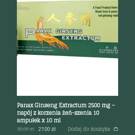
Szybki podgląd
Panax Ginseng Extractum 2500 mg –
Su
napój z korzenia żeń-szenia 10
a
99
ampułek x 10 ml
30.00
zł
27.00
zł
Dodaj do koszyka