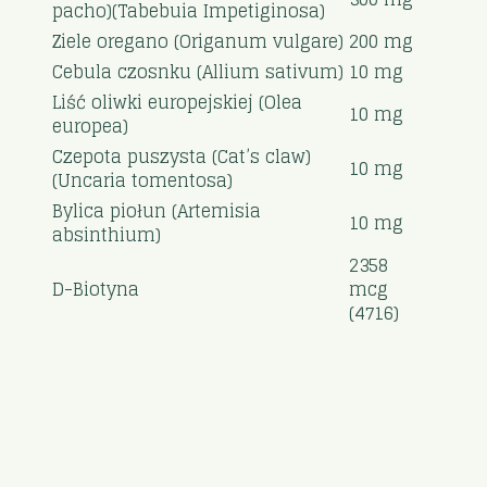
pacho)(Tabebuia Impetiginosa)
Ziele oregano (Origanum vulgare)
200 mg
Cebula czosnku (Allium sativum)
10 mg
Liść oliwki europejskiej (Olea
10 mg
europea)
Czepota puszysta (Cat’s claw)
10 mg
(Uncaria tomentosa)
Bylica piołun (Artemisia
10 mg
absinthium)
2358
D-Biotyna
mcg
(4716)