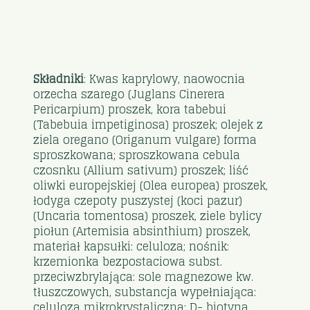
Składniki
: Kwas kaprylowy, naowocnia
orzecha szarego (Juglans Cinerera
Pericarpium) proszek, kora tabebui
(Tabebuia impetiginosa) proszek; olejek z
ziela oregano (Origanum vulgare) forma
sproszkowana; sproszkowana cebula
czosnku (Allium sativum) proszek; liść
oliwki europejskiej (Olea europea) proszek,
łodyga czepoty puszystej (koci pazur)
(Uncaria tomentosa) proszek, ziele bylicy
piołun (Artemisia absinthium) proszek,
materiał kapsułki: celuloza; nośnik:
krzemionka bezpostaciowa subst.
przeciwzbrylająca: sole magnezowe kw.
tłuszczowych, substancja wypełniająca:
celuloza mikrokrystaliczna; D- biotyna.