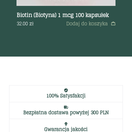
Biotin (Biotyna) 1 mcg 100 kapsułek
Ch
a
32.00
zł
Dodaj do koszyka
58
100% Satysfakcji
Bezpłatna dostawa powyżej 300 PLN
Gwarancja jakości