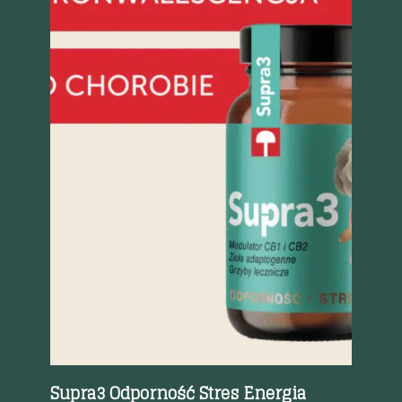
%
Szybki podgląd
Supra3 Odporność Stres Energia
Dev