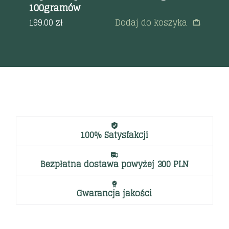
100gramów
ka
a
199.00
zł
Dodaj do koszyka
55
100% Satysfakcji
Bezpłatna dostawa powyżej 300 PLN
Gwarancja jakości