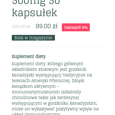
500mg 50
kapsułek
99.00
zł
105.00
zł
Oszczędź 6%
Brak w magazynie
Suplement diety
Suplement diety, którego głównym
składnikiem ziołowym jest gorzknik
kanadyjski występujący tradycyjnie na
terenach Ameryki Północnej. Dzięki
związkom aktywnym –
immunostymulatorom (alkaloidy
chinolinowe takie jak berberyna)
występującym w gorzkniku kanadyjskim,
może on wykazywać pozytywny wpływ na
układ immunologiczny