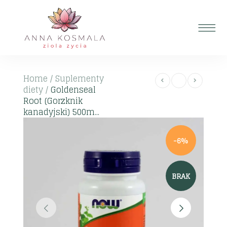
Home
/
Suplementy
diety
/
Goldenseal
Root (Gorzknik
kanadyjski) 500m...
-6%
BRAK