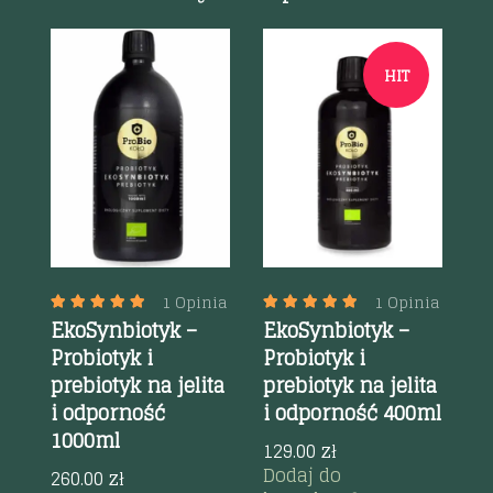
HIT
Szybki podgląd
Szybki podgląd
ny
1 Opinia
1 Opinia
EkoSynbiotyk –
EkoSynbiotyk –
M
Probiotyk i
Probiotyk i
O
ł
prebiotyk na jelita
prebiotyk na jelita
Sh
i odporność
i odporność 400ml
6
1000ml
129.00
zł
4
Dodaj do
D
260.00
zł