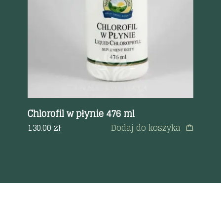
Chlorofil w płynie 476 ml
8 
ka
130.00
zł
Dodaj do koszyka
ęcej
12