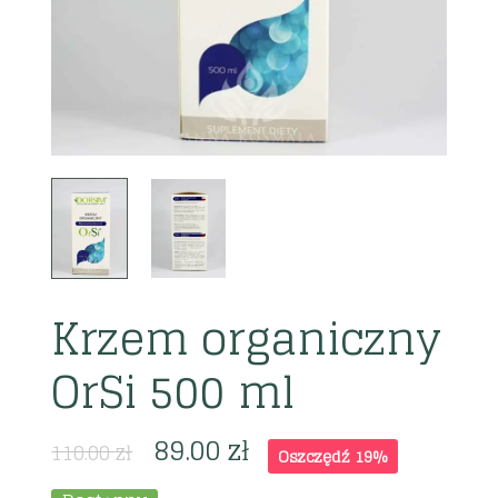
Krzem organiczny
OrSi 500 ml
89.00
zł
110.00
zł
Oszczędź 19%