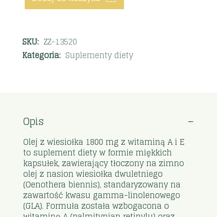
SKU:
ZZ-13520
Kategoria:
Suplementy diety
Opis
Olej z wiesiołka 1800 mg z witaminą A i E
to suplement diety w formie miękkich
kapsułek, zawierający tłoczony na zimno
olej z nasion wiesiołka dwuletniego
(Oenothera biennis), standaryzowany na
zawartość kwasu gamma-linolenowego
(GLA). Formuła została wzbogacona o
witaminę A (palmitynian retinylu) oraz