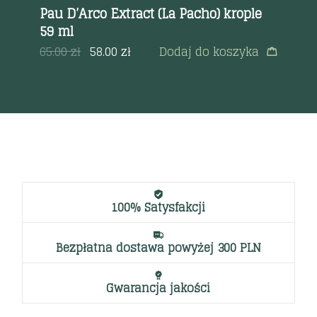
Pau D’Arco Extract (La Pacho) krople
Wi
59 ml
a
89
65.00
zł
58.00
zł
Dodaj do koszyka
100% Satysfakcji
Bezpłatna dostawa powyżej 300 PLN
Gwarancja jakości