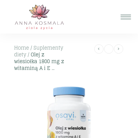
Home
/
Suplementy
diety
/
Olej z
wiesiołka 1800 mg z
witaminą A i E ...