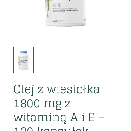
Olej z wiesiołka
1800 mg z
witaminą A i E –