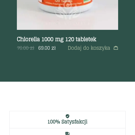
Chlorella 1000 mg 120 tabletek
BI
a
76.00
zł
69.00
zł
Dodaj do koszyka
99
100% Satysfakcji