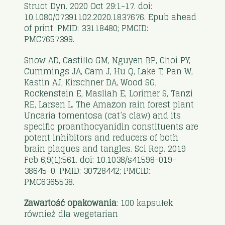
Struct Dyn. 2020 Oct 29:1-17. doi:
10.1080/07391102.2020.1837676. Epub ahead
of print. PMID: 33118480; PMCID:
PMC7657399.
Snow AD, Castillo GM, Nguyen BP, Choi PY,
Cummings JA, Cam J, Hu Q, Lake T, Pan W,
Kastin AJ, Kirschner DA, Wood SG,
Rockenstein E, Masliah E, Lorimer S, Tanzi
RE, Larsen L. The Amazon rain forest plant
Uncaria tomentosa (cat’s claw) and its
specific proanthocyanidin constituents are
potent inhibitors and reducers of both
brain plaques and tangles. Sci Rep. 2019
Feb 6;9(1):561. doi: 10.1038/s41598-019-
38645-0. PMID: 30728442; PMCID:
PMC6365538.
Zawartość opakowania
: 100 kapsułek
również dla wegetarian