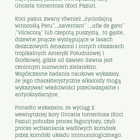
Uncaria tomentosa (Koci Pazur).
Koci pazur, zwany również „życiodajną
winoroślą Peru”, „saventaro” , „uña de gato”
,”vilcacorą” lub czepotą puszystą , to gęste,
drzewne pnącze występujące w lasach
deszczowych Amazonii i innych obszarach
tropikalnych Ameryki Południowej i
Środkowej, gdzie od dawien dawna jest
cenionym surowcem zielarskim.
Współczesne badania naukowe wykazały,
że jego charakterystyczne alkaloidy mogą
wykazywać właściwości przeciwzapalne i
antyoksydacyjne.
Ponadto wykazano, że wyciąg z
wewnętrznej kory Uncaria tomentosa (Koci
Pazur) pobudza proces fagocytozy, czyli
proces wchłaniania wadliwych komórek
przez komórki układu immunologicznego.