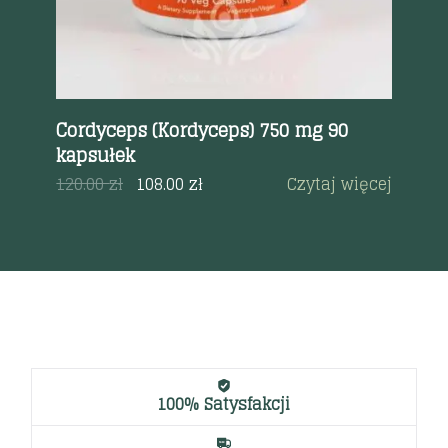
 59
Cordyceps (Kordyceps) 750 mg 90
He
kapsułek
19
120.00
zł
108.00
zł
Czytaj więcej
100% Satysfakcji