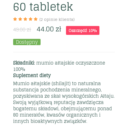
60 tabletek
(
2
opinie klienta)
44.00
zł
49.00
zł
Oszczędź 10%
Dostępny
Składniki:
mumio ałtajskie oczyszczone
100%
Suplement diety
Mumio ałtajskie (shilajit) to naturalna
substancja pochodzenia mineralnego,
pozyskiwana ze skał wysokogórskich Ałtaju.
Swoją wyjątkową reputację zawdzięcza
bogatemu składowi, obejmującemu ponad
80 minerałów, kwasów organicznych i
innych bioaktywnych związków.