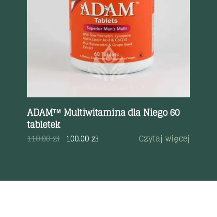
ki)
ADAM™ Multiwitamina dla Niego 60
Ko
tabletek
39
ęcej
110.00
zł
100.00
zł
Czytaj więcej