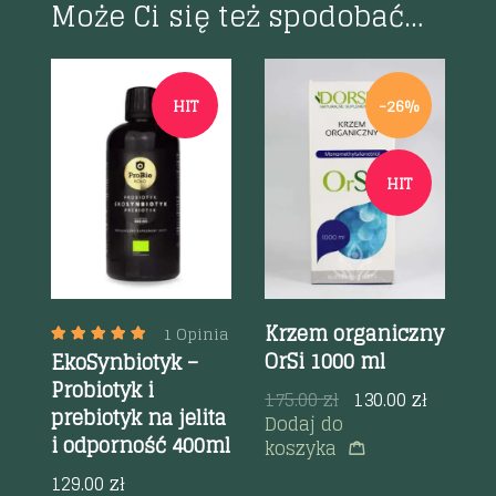
Może Ci się też spodobać…
HIT
-26%
Szybki podgląd
Szybki podgląd
HIT
s
Krzem organiczny
K
1 Opinia
OrSi 1000 ml
O
EkoSynbiotyk –
sz
Probiotyk i
175.00
zł
130.00
zł
1
prebiotyk na jelita
Dodaj do
D
i odporność 400ml
koszyka
k
129.00
zł