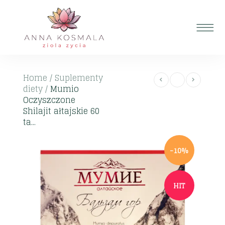
Home
/
Suplementy
diety
/
Mumio
Oczyszczone
Shilajit ałtajskie 60
ta...
-10%
HIT