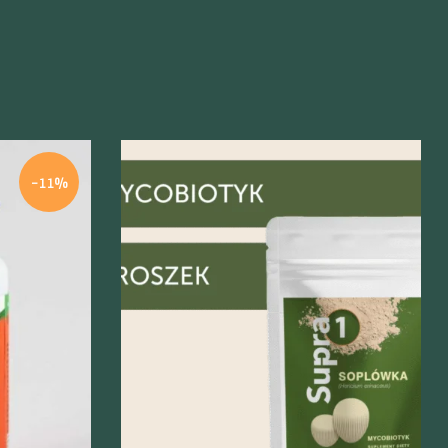
-11%
Szybki podgląd