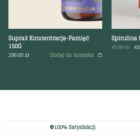
Supra3 Koncentracja-Pamięć
Spirulina 
150G
45.00
zł
43
296.00
zł
Dodaj do koszyka
100% Satysfakcji