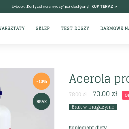
E-book „Kortyzol na smyczy” już dostępny!
KUP TERAZ >
WARSZTATY
SKLEP
TEST DOSZY
DARMOWE N
Acerola pr
-10%
70.00
zł
78.00
zł
O
BRAK
Brak w magazynie
Suplement diety