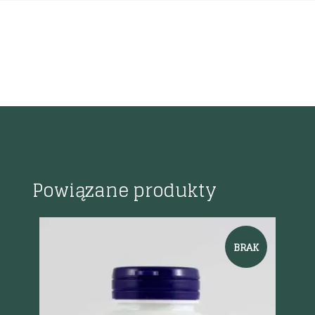
Powiązane produkty
%
BRAK