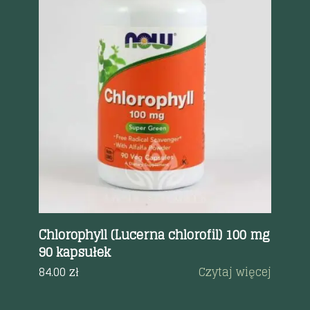
Szybki podgląd
0
Chlorophyll (Lucerna chlorofil) 100 mg
As
90 kapsułek
12
a
84.00
zł
Czytaj więcej
68