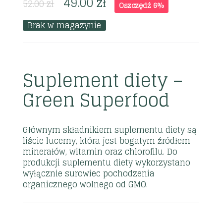
49.00
zł
52.00
zł
Oszczędź 6%
Brak w magazynie
Suplement diety –
Green Superfood
Głównym składnikiem suplementu diety są
liście lucerny, która jest bogatym źródłem
minerałów, witamin oraz chlorofilu. Do
produkcji suplementu diety wykorzystano
wyłącznie surowiec pochodzenia
organicznego wolnego od GMO.