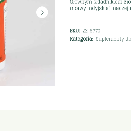
Głównym składnikiem zio
morwy indyjskiej inaczej no
SKU:
ZZ-6770
Kategoria:
Suplementy di