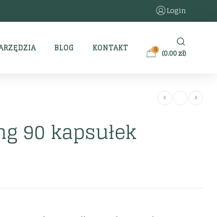
Login
ARZĘDZIA
BLOG
KONTAKT
0
(
0.00
zł
)
mg 90 kapsułek