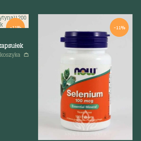
-11%
-11%
kapsułek
 koszyka
Szybki podgląd