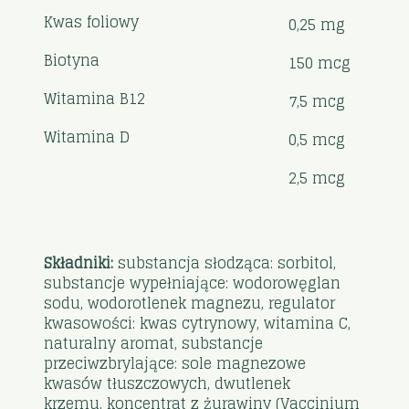
Kwas foliowy
0,25 mg
Biotyna
150 mcg
Witamina B12
7,5 mcg
Witamina D
0,5 mcg
2,5 mcg
Składniki:
substancja słodząca: sorbitol,
substancje wypełniające: wodorowęglan
sodu, wodorotlenek magnezu, regulator
kwasowości: kwas cytrynowy, witamina C,
naturalny aromat, substancje
przeciwzbrylające: sole magnezowe
kwasów tłuszczowych, dwutlenek
krzemu, koncentrat z żurawiny (Vaccinium