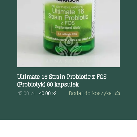
Ultimate 16 Strain Probiotic z FOS
Ol
(Probiotyk) 60 kapsułek
a
13
45.00
zł
40.00
zł
Dodaj do koszyka