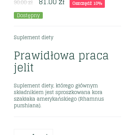
81.00
zł
90.00
zł
Oszczędź 10%
Dostępny
Suplement diety
Prawidłowa praca
jelit
Suplement diety, którego głównym
składnikiem jest sproszkowana kora
szakłaka amerykańskiego (Rhamnus
purshiana).