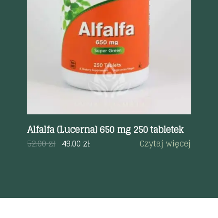
Szybki podgląd
lią
Alfalfa (Lucerna) 650 mg 250 tabletek
L-
52.00
zł
49.00
zł
Czytaj więcej
42
a