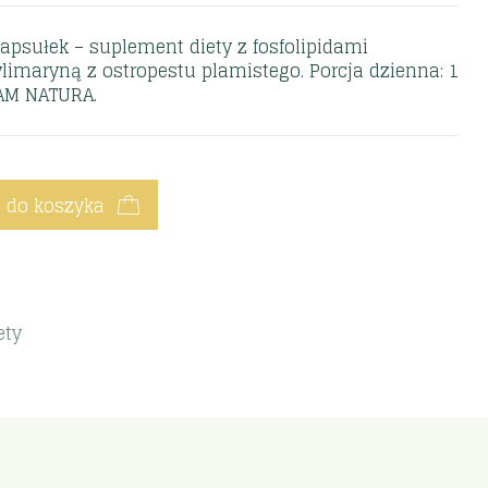
kapsułek – suplement diety z fosfolipidami
limaryną z ostropestu plamistego. Porcja dzienna: 1
RAM NATURA.
 do koszyka
ety