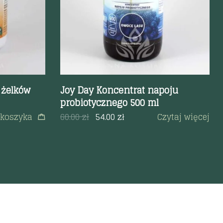
 żelków
Joy Day Koncentrat napoju
probiotycznego 500 ml
 koszyka
60.00
zł
54.00
zł
Czytaj więcej