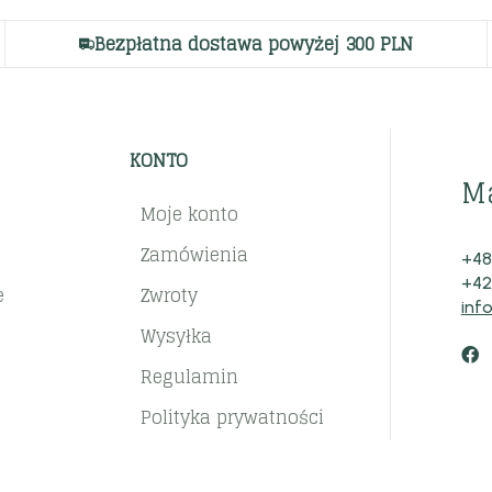
Bezpłatna dostawa powyżej 300 PLN
KONTO
M
Moje konto
Zamówienia
+48
+42
e
Zwroty
inf
Wysyłka
Regulamin
Polityka prywatności