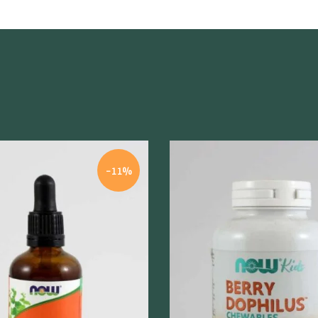
-11%
odgląd
Szybki podgląd