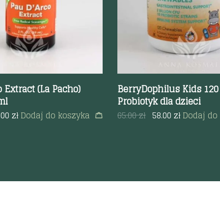
 Extract (La Pacho)
BerryDophilus Kids 120
ml
Probiotyk dla dzieci
.00
zł
Dodaj do koszyka
65.00
zł
58.00
zł
Dodaj do