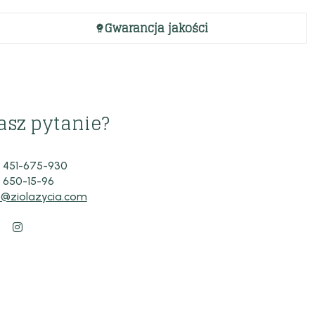
Gwarancja jakości
asz pytanie?
 451-675-930
 650-15-96
o@ziolazycia.com