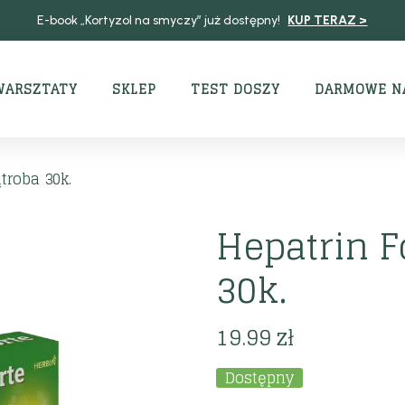
E-book „Kortyzol na smyczy” już dostępny!
KUP TERAZ >
WARSZTATY
SKLEP
TEST DOSZY
DARMOWE N
troba 30k.
Hepatrin F
30k.
19.99
zł
Dostępny