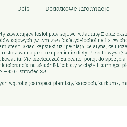
Opis
Dodatkowe informacje
ety zawierający fosfolipidy sojowe, witaminę E oraz eks
idów sojowych (w tym 25% fosfatydylocholina i 2,2% chol
mistego. Skład kapsułki uzupełniają: żelatyna, celuloz
 do stosowania jako uzupełnienie diety. Przechowywa
akowaniu. Nie przekraczać zalecanej porcji do spożycia
etolerancja na składniki, kobiety w ciąży i karmiące pie
 27-400 Ostrowiec Św.
ch wątrobę (ostropest plamisty, karczoch, kurkuma, mni