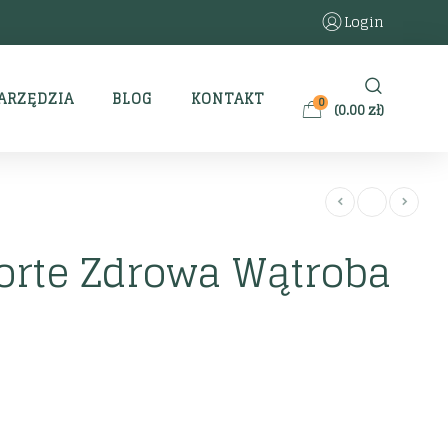
Login
ARZĘDZIA
BLOG
KONTAKT
0
(
0.00
zł
)
orte Zdrowa Wątroba