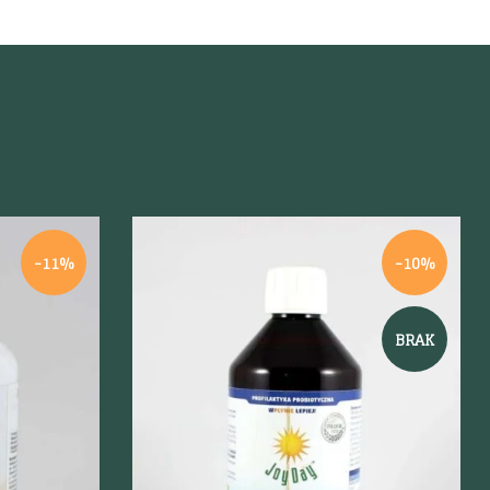
-11%
-10%
BRAK
Szybki podgląd