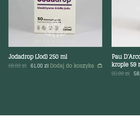
Jodadrop (Jod) 250 ml
Pau D’Arco
krople 59 
68.00
zł
61.00
zł
Dodaj do koszyka
65.00
zł
58