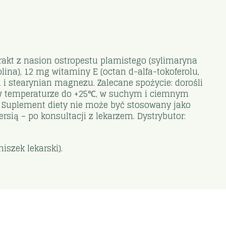
trakt z nasion ostropestu plamistego (sylimaryna
ina), 12 mg witaminy E (octan d-alfa-tokoferolu,
a i stearynian magnezu. Zalecane spożycie: dorośli
ć w temperaturze do +25℃, w suchym i ciemnym
. Suplement diety nie może być stosowany jako
rsią – po konsultacji z lekarzem. Dystrybutor:
szek lekarski).