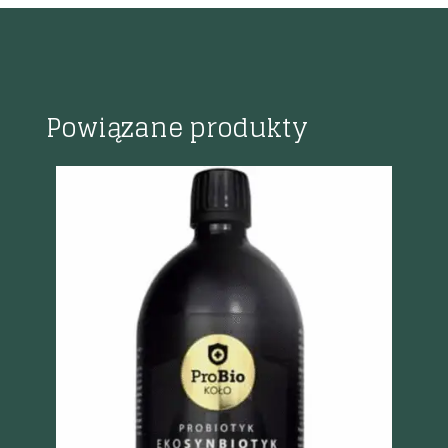
Powiązane produkty
%
Szybki podgląd