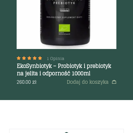
Se
1 Opinia
EkoSynbiotyk – Probiotyk i prebiotyk
a
38
na jelita i odporność 1000ml
260.00
zł
Dodaj do koszyka