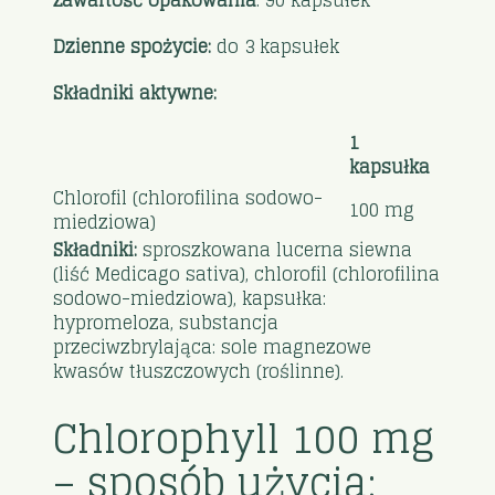
Zawartość opakowania
: 90 kapsułek
Dzienne spożycie:
do 3 kapsułek
Składniki aktywne:
1
kapsułka
Chlorofil (chlorofilina sodowo-
100 mg
miedziowa)
Składniki:
sproszkowana lucerna siewna
(liść Medicago sativa), chlorofil (chlorofilina
sodowo-miedziowa), kapsułka:
hypromeloza, substancja
przeciwzbrylająca: sole magnezowe
kwasów tłuszczowych (roślinne).
Chlorophyll 100 mg
– sposób użycia: