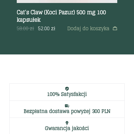
Cat’s Claw (Koci Pazur) 500 mg 100
AD
kapsułek
tab
a
58.00
zł
52.00
zł
Dodaj do koszyka
11
100% Satysfakcji
Bezpłatna dostawa powyżej 300 PLN
Gwarancja jakości