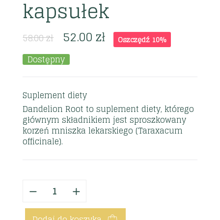
kapsułek
52.00
zł
58.00
zł
Oszczędź 10%
Dostępny
Suplement diety
Dandelion Root to suplement diety, którego
głównym składnikiem jest sproszkowany
korzeń mniszka lekarskiego (Taraxacum
officinale).
Dodaj do koszyka