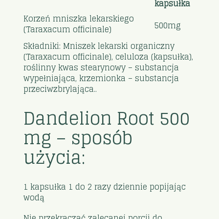
kapsułka
Korzeń mniszka lekarskiego
500mg
(Taraxacum officinale)
Składniki: Mniszek lekarski organiczny
(Taraxacum officinale), celuloza (kapsułka),
roślinny kwas stearynowy – substancja
wypełniająca, krzemionka – substancja
przeciwzbrylająca..
Dandelion Root 500
mg – sposób
użycia:
1 kapsułka 1 do 2 razy dziennie popijając
wodą
Nie przekraczać zalecanej porcji do