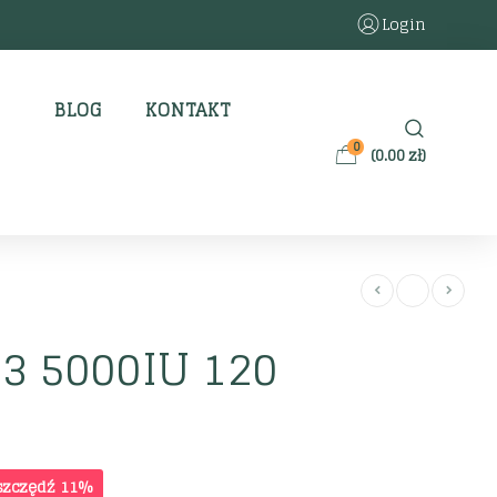
Login
BLOG
KONTAKT
0
(
0.00
zł
)
-3 5000IU 120
szczędź 11%