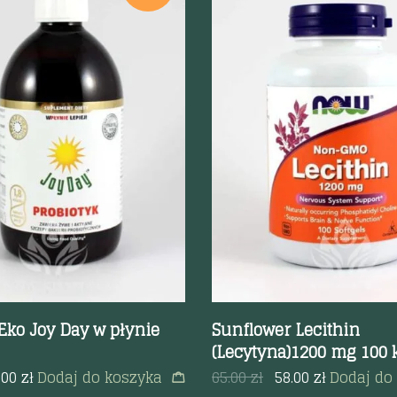
odgląd
Szybki podgląd
Eko Joy Day w płynie
Sunflower Lecithin
(Lecytyna)1200 mg 100 
.00
zł
Dodaj do koszyka
65.00
zł
58.00
zł
Dodaj do