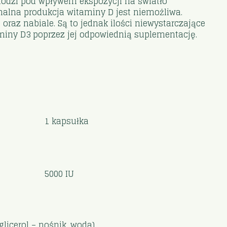
chodzi pod wpływem ekspozycji na światło
malna produkcja witaminy D jest niemożliwa.
oraz nabiale. Są to jednak ilości niewystarczające
iny D3 poprzez jej odpowiednią suplementację.
1 kapsułka
5000 IU
glicerol – nośnik, woda).