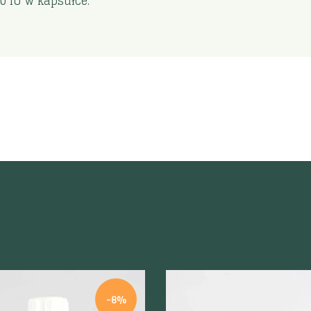
0 IU w kapsułce.
-8%