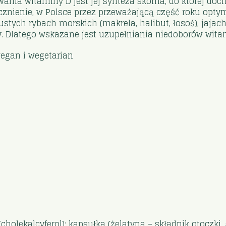
ania witaminy D jest jej synteza skórna, do której do
ecznienie, w Polsce przez przeważającą część roku opty
tych rybach morskich (makrela, halibut, łosoś), jajach 
 Dlatego wskazane jest uzupełniania niedoborów witam
wegan i wegetarian
(cholekalcyferol); kapsułka (żelatyna – składnik otoczki, 