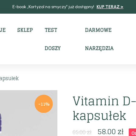
E-book „Kortyzol na smyczy” już dostępny!
KUP TERAZ >
JE
SKLEP
TEST
DARMOWE
DOSZY
NARZĘDZIA
kapsułek
Vitamin D
-11%
kapsułek
58.00
zł
65.00
zł
O