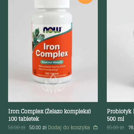
Szybki podgląd
Szybki p
Iron Complex (Żelazo kompleks)
Probiotyk 
100 tabletek
500 ml
56.00
zł
50.00
zł
Dodaj do koszyka
85.00
zł
78