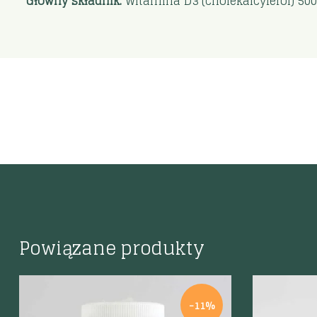
Główny składnik:
Witamina D3 (cholekalcyferol) 500
Powiązane produkty
-11%