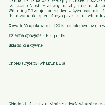
Naturalnie najbardziej wydajnym źródłem pozyskiw
słoneczne. Niestety, z uwagi na zbyt małe nasłon
Witaminę D3 znajdziemy także w żywności m.in. tłus
do utrzymania optymalnego poziomu tej witaminy.
Zawartość opakowani
a: 120 kapsułek również dla 
Dzienne spożycie
: 0,5 kapsułki
Składniki aktywne:
Cholekalcyferol (Witamina D3)
Składniki
: Oliwa Extra Virgin z oliwek, witamina D3 