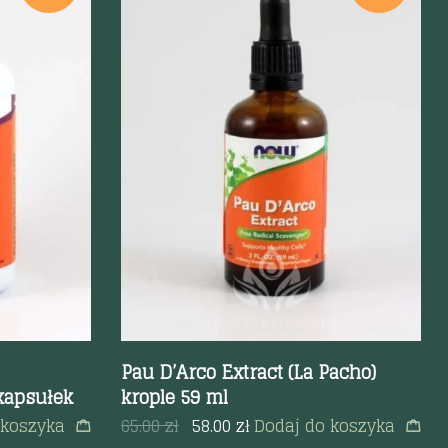
Szybki podgląd
Pau D’Arco Extract (La Pacho)
kapsułek
krople 59 ml
 koszyka
65.00
zł
58.00
zł
Dodaj do koszyka