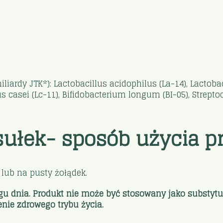
ardy JTK*): Lactobacillus acidophilus (La-14), Lactobac
llus casei (Lc-11), Bifidobacterium longum (BI-05), Strep
ułek- sposób użycia pr
lub na pusty żołądek.
ągu dnia. Produkt nie może być stosowany jako substytu
nie zdrowego trybu życia.