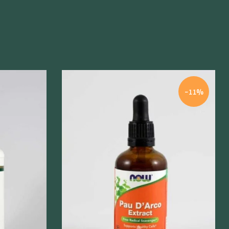
-11%
Szybki podgląd