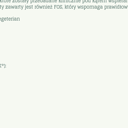
, które zostały przebadane klinicznie pod kątem wspie
 zawarty jest również FOS, który wspomaga prawidłowy w
egeterian
*):