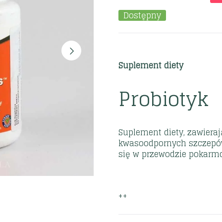
Dostępny
Suplement diety
Probiotyk
Suplement diety, zawiera
kwasoodpornych szczepów 
się w przewodzie pokar
++