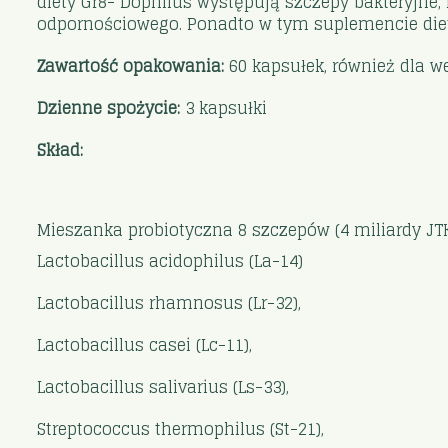
diety Gr8- Dophilus występują szczepy bakteryjne
odpornościowego. Ponadto w tym suplemencie diety
Zawartość opakowania:
60 kapsułek, również dla w
Dzienne spożycie:
3 kapsułki
Skład:
Mieszanka probiotyczna 8 szczepów (4 miliardy JTK
Lactobacillus acidophilus (La-14)
Lactobacillus rhamnosus (Lr-32),
Lactobacillus casei (Lc-11),
Lactobacillus salivarius (Ls-33),
Streptococcus thermophilus (St-21),