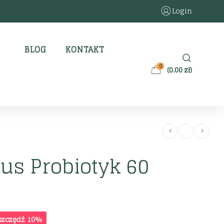
Login
BLOG
KONTAKT
0
(
0.00
zł
)
us Probiotyk 60
szczędź 10%