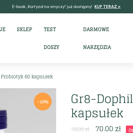
E-book „Kortyzol na smyczy” już dostępny!
KUP TERAZ >
JE
SKLEP
TEST
DARMOWE
DOSZY
NARZĘDZIA
 Probiotyk 60 kapsułek
Gr8-Dophil
-10%
kapsułek
70.00
zł
78.00
zł
O