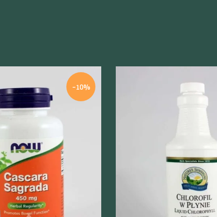
-10%
odgląd
Szybki podgląd