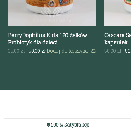
BerryDophilus Kids 120 żelków
Cascara S
Probiotyk dla dzieci
kapsułek
65.00
zł
58.00
zł
Dodaj do koszyka
58.00
zł
52
100% Satysfakcji