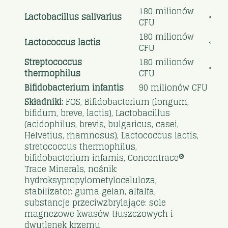
180 milionów
Lactobacillus salivarius
<>
CFU
180 milionów
Lactococcus lactis
<>
CFU
Streptococcus
180 milionów
<>
thermophilus
CFU
Bifidobacterium infantis
90 milionów CFU
Składniki:
FOS, Bifidobacterium (longum,
bifidum, breve, lactis), Lactobacillus
(acidophilus, brevis, bulgaricus, casei,
Helvetius, rhamnosus), Lactococcus lactis,
stretococcus thermophilus,
bifidobacterium infamis, Concentrace®
Trace Minerals, nośnik:
hydroksypropylometyloceluloza,
stabilizator: guma gelan, alfalfa,
substancje przeciwzbrylające: sole
magnezowe kwasów tłuszczowych i
dwutlenek krzemu