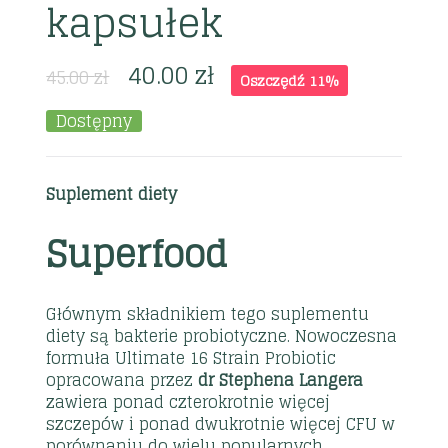
kapsułek
40.00
zł
45.00
zł
Oszczędź 11%
Dostępny
Suplement diety
Superfood
Głównym składnikiem tego suplementu
diety są bakterie probiotyczne. Nowoczesna
formuła Ultimate 16 Strain Probiotic
opracowana przez
dr Stephena Langera
zawiera ponad czterokrotnie więcej
szczepów i ponad dwukrotnie więcej CFU w
porównaniu do wielu popularnych