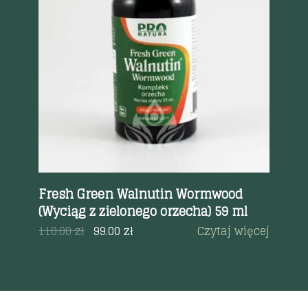
Szybki podgląd
Fresh Green Walnutin Wormwood
Ol
(Wyciąg z zielonego orzecha) 59 ml
30
a
110.00
zł
99.00
zł
Czytaj więcej
35