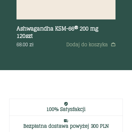
Ashwagandha KSM-66® 200 mg
8 
120szt
ka
a
68.00
zł
Dodaj do koszyka
12
100% Satysfakcji
Bezpłatna dostawa powyżej 300 PLN