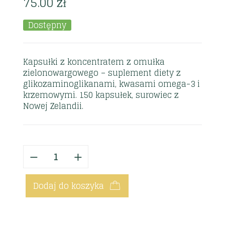
75.00
zł
Dostępny
Kapsułki z koncentratem z omułka
zielonowargowego – suplement diety z
glikozaminoglikanami, kwasami omega-3 i
krzemowymi. 150 kapsułek, surowiec z
Nowej Zelandii.
Dodaj do koszyka