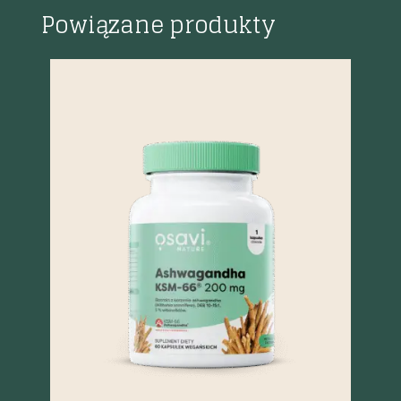
Powiązane produkty
%
Szybki podgląd