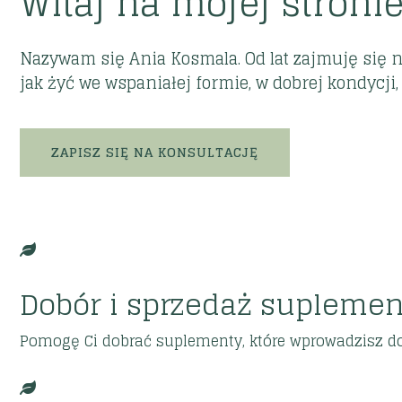
Witaj na mojej stronie
Nazywam się Ania Kosmala. Od lat zajmuję się n
jak żyć we wspaniałej formie, w dobrej kondycj
ZAPISZ SIĘ NA KONSULTACJĘ
Dobór i sprzedaż supleme
Pomogę Ci dobrać suplementy, które wprowadzisz do 