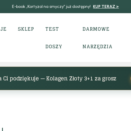
E-book „Kortyzol na smyczy” już dostępny!
KUP TERAZ >
JE
SKLEP
TEST
DARMOWE
DOSZY
NARZĘDZIA
 Ci podziękuje — Kolagen Złoty 3+1 za grosz