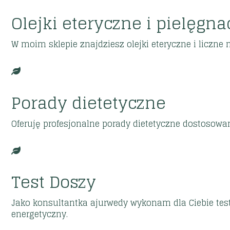
Olejki eteryczne i pielęgna
W moim sklepie znajdziesz olejki eteryczne i liczne 
PODEJŚCIE AJURWEDY
Porady dietetyczne
Menopauza to
Oferuję profesjonalne porady dietetyczne dostosowa
nie wyrok
Koniec z:
❌Wahaniami nastroju
Test Doszy
❌ Przybieraniem na wadze
❌ Napadami gorąca
Jako konsultantka ajurwedy wykonam dla Ciebie test 
❌ Brakiem energii
energetyczny.
Uczyń z menopauzy swoją