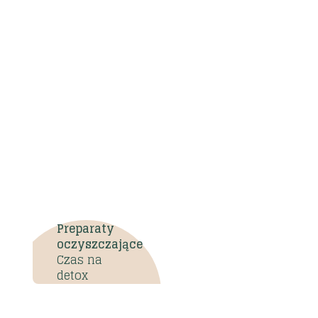
kiet
Preparaty
oczyszczające
Czas na
detox