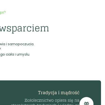
pii?
m wsparciem
wia i samopoczucia.
?
go ciała i umysłu.
Tradycja i mądrość
Ziołolecznictwo opiera się na