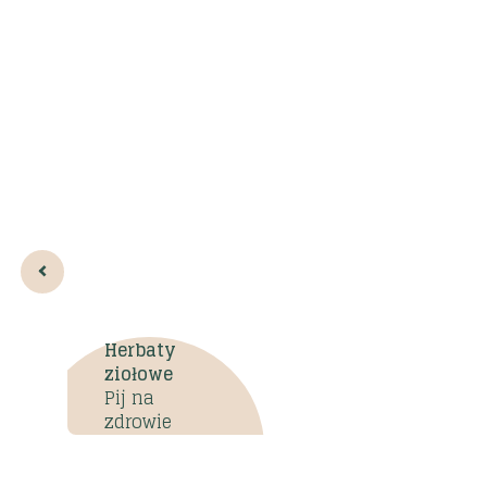
najlepszą koleżankę
Zobacz Więcej
Wybierz najlepszy pa
dla siebie
Herbaty
ziołowe
Pij na
zdrowie