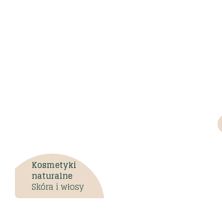
Kosmetyki
naturalne
Skóra i włosy