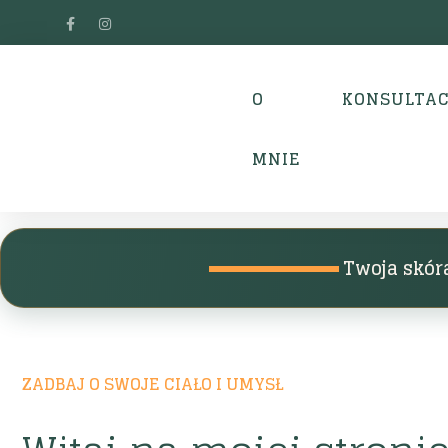
O
KONSULTAC
MNIE
Twoja skóra
ZADBAJ O SWOJE CIAŁO I UMYSŁ