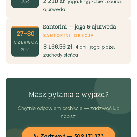
2 210 zł
· joga, krąg kobiet, sauna,
2026
ajurweda
Santorini — joga & ajurweda
27–30
SANTORINI, GRECJA
CZERWCA
3 166,56 zł
· 4 dni · joga, plaże,
2026
zachody słońca
Masz pytania o wyjazd?
Chętnie odpowiem osobiście — zadzwoń lub
napisz:
📞 Zadzwoń — 509 171 373