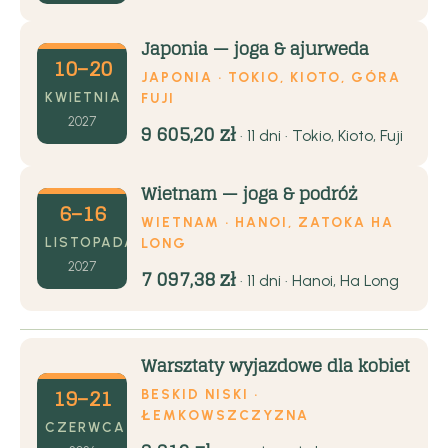
Japonia — joga & ajurweda
10–20
JAPONIA · TOKIO, KIOTO, GÓRA
KWIETNIA
FUJI
2027
9 605,20 zł
· 11 dni · Tokio, Kioto, Fuji
Wietnam — joga & podróż
6–16
WIETNAM · HANOI, ZATOKA HA
LISTOPADA
LONG
2027
7 097,38 zł
· 11 dni · Hanoi, Ha Long
Warsztaty wyjazdowe dla kobiet
19–21
BESKID NISKI ·
ŁEMKOWSZCZYZNA
CZERWCA