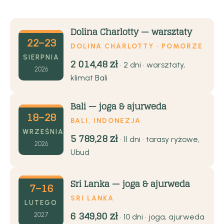
Dolina Charlotty — warsztaty
22–23
DOLINA CHARLOTTY · POMORZE
SIERPNIA
2 014,48 zł
· 2 dni · warsztaty,
2026
klimat Bali
Bali — joga & ajurweda
18–28
BALI, INDONEZJA
WRZEŚNIA
5 789,28 zł
· 11 dni · tarasy ryżowe,
2026
Ubud
Sri Lanka — joga & ajurweda
7–16
SRI LANKA
LUTEGO
6 349,90 zł
2027
· 10 dni · joga, ajurweda