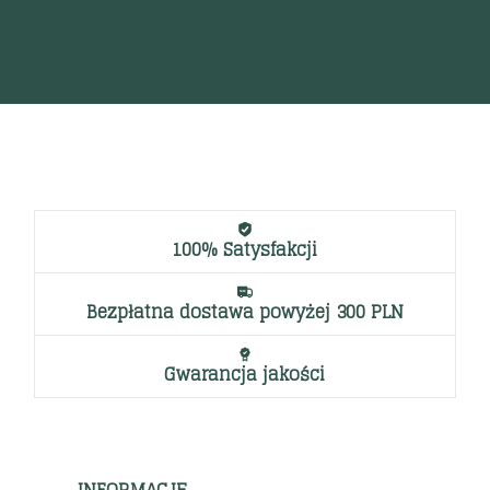
am
ęcej
30
100% Satysfakcji
Bezpłatna dostawa powyżej 300 PLN
Gwarancja jakości
INFORMACJE