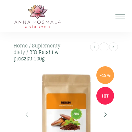
Home
/
Suplementy
diety
/
BIO Reishi w
proszku 100g
-19%
HIT