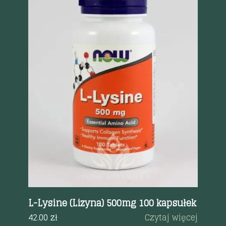
K
Szybki podgląd
L-Lysine (Lizyna) 500mg 100 kapsułek
Pa
na
42.00
zł
Czytaj więcej