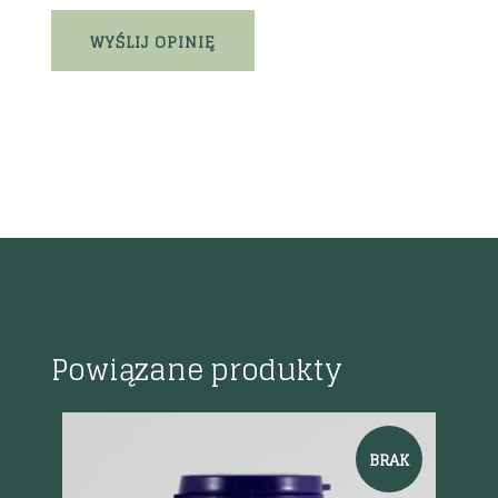
Powiązane produkty
%
BRAK