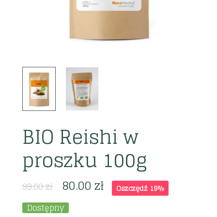
BIO Reishi w
proszku 100g
80.00
zł
99.00
zł
Oszczędź 19%
Dostępny