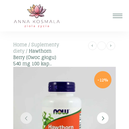
Home
/
Suplementy
diety
/
Hawthorn
Berry (Owoc głogu)
540 mg 100 kap...
-12%