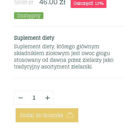
46.00
zł
52.00
zł
Oszczędź 12%
Dostępny
Suplement diety
Suplement diety, którego głównym
składnikiem ziołowym jest owoc głogu
stosowany od dawna przez zielarzy jako
tradycyjny asortyment zielarski.
Dodaj do koszyka