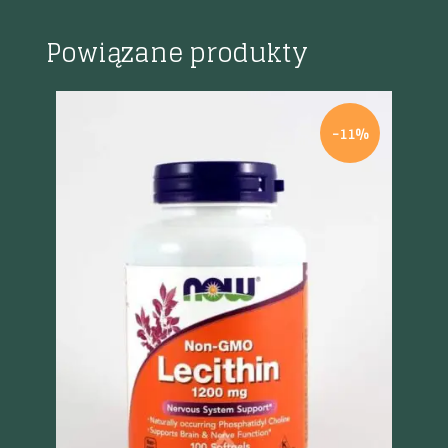
Powiązane produkty
%
-11%
Szybki podgląd