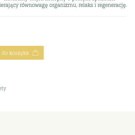
ierający równowagę organizmu, relaks i regenerację.
 do koszyka
ety