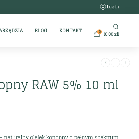
Login
ARZĘDZIA
BLOG
KONTAKT
0
(
0.00
zł
)
nopny RAW 5% 10 ml
– naturalny olejek konopny o pełnym spektrum