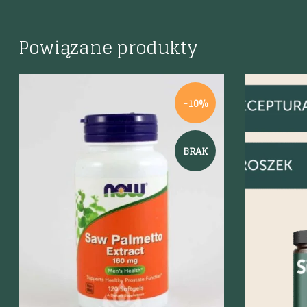
Powiązane produkty
-10%
BRAK
Szybki podgląd
Szybki p