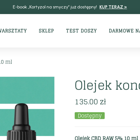
E-book „Kortyzol na smyczy” już dostępny!
KUP TERAZ >
WARSZTATY
SKLEP
TEST DOSZY
DARMOWE N
10 ml
Olejek ko
135.00
zł
Dostępny
Olejek CBD RAW 5% 10 ml