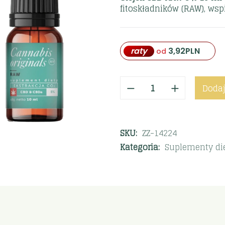
fitoskładników (RAW), wsp
raty
3,92
PLN
od
Dodaj
SKU:
ZZ-14224
Kategoria:
Suplementy di