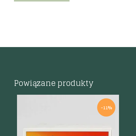
Powiązane produkty
%
-11%