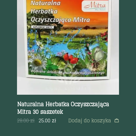
Szybki podgląd
 90
Naturalna Herbatka Oczyszczająca
Me
Mitra 30 saszetek
ss
a
28.00
zł
25.00
zł
Dodaj do koszyka
44