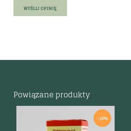
Powiązane produkty
%
-10%