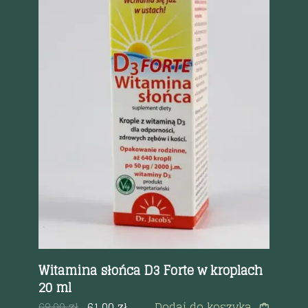
Szybki podgląd
Witamina słońca D3 Forte w kroplach
Ac
20 ml
a
78
68.00
zł
61.00
zł
Dodaj do koszyka