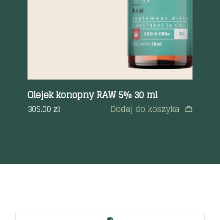
Olejek konopny RAW 5% 30 ml
8 
ka
a
305.00
zł
Dodaj do koszyka
78