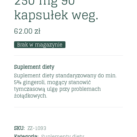
250 mg 90
kapsułek weg.
62.00
zł
Brak w magazynie
Suplement diety
Suplement diety standaryzowany do min.
5% gingeroli, mogący stanowić
tymczasową ulgę przy problemach
żołądkowych.
SKU:
ZZ-1093
Kategoria:
Suplementy diety