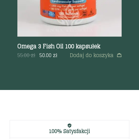
00
Omega 3 Fish Oil 100 kapsułek
Wi
55.00
zł
50.00
zł
Dodaj do koszyka
89
a
100% Satysfakcji