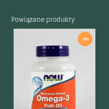
Powiązane produkty
%
-9%
Szybki podgląd