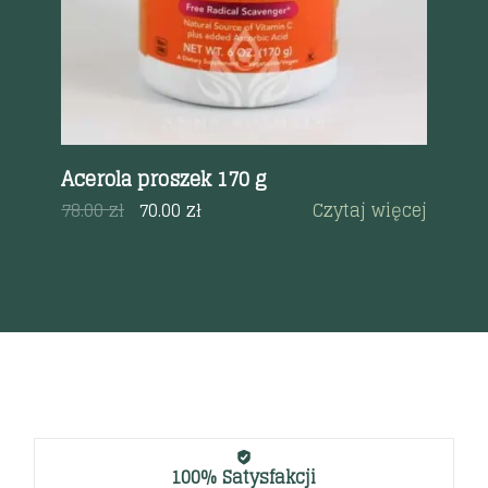
k
Acerola proszek 170 g
Ca
18
a
78.00
zł
70.00
zł
Czytaj więcej
19
100% Satysfakcji