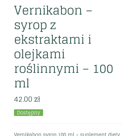
Vernikabon –
syrop z
ekstraktami i
olejkami
roślinnymi – 100
ml
42.00
zł
Dostępny
Vernikabon syrop 100 ml – suplement diety