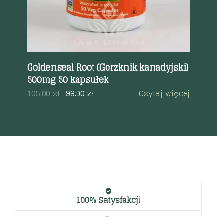
ml
Goldenseal Root (Gorzknik kanadyjski)
Be
500mg 50 kapsułek
Pro
a
105.00
zł
99.00
zł
Czytaj więcej
65
100% Satysfakcji