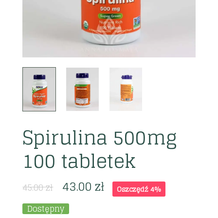
Spirulina 500mg
100 tabletek
43.00
zł
45.00
zł
Oszczędź 4%
Dostępny