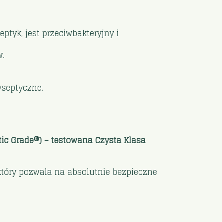
ptyk, jest przeciwbakteryjny i
w.
yseptyczne.
utic Grade®) – testowana Czysta Klasa
który pozwala na absolutnie bezpieczne
.