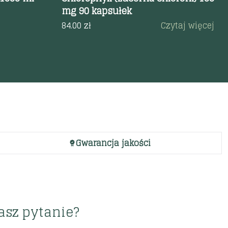
mg 90 kapsułek
84.00
zł
Czytaj więcej
Gwarancja jakości
asz pytanie?