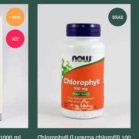
-26%
BRAK
HIT
Szybki podgląd
 1000 ml
Chlorophyll (Lucerna chlorofil) 100