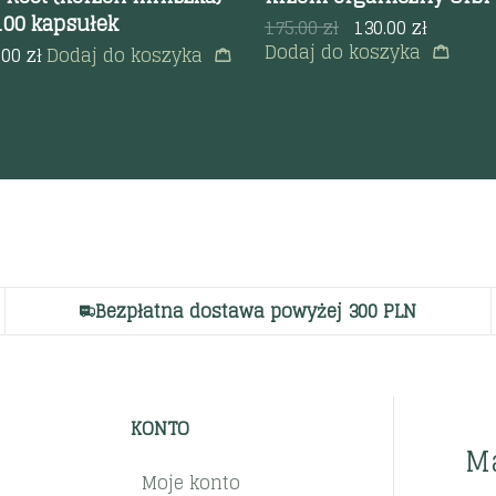
100 kapsułek
175.00
zł
130.00
zł
Dodaj do koszyka
.00
zł
Dodaj do koszyka
Bezpłatna dostawa powyżej 300 PLN
KONTO
M
Moje konto