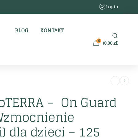
Login
BLOG
KONTAKT
0
(
0.00
zł
)
doTERRA – On Guard
(Wzmocnienie
) dla dzieci – 125