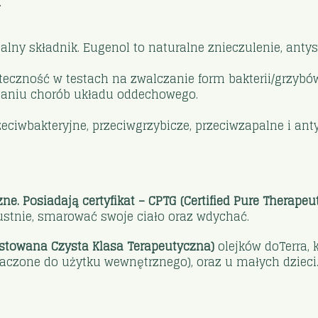
.
lny składnik. Eugenol to naturalne znieczulenie, antyse
teczność w testach na zwalczanie form bakterii/grzybó
zaniu chorób układu oddechowego.
eciwbakteryjne, przeciwgrzybicze, przeciwzapalne i ant
zne. Posiadają certyfikat – CPTG (Certified Pure Therape
stnie, smarować swoje ciało oraz wdychać.
testowana Czysta Klasa Terapeutyczna)
olejków doTerra, 
naczone do użytku wewnętrznego), oraz u małych dzieci