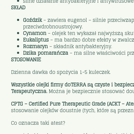
silne działanie antybakteryjne i antywirusowe
SKŁAD
Goździk
– zawiera eugenol – silnie przeciwzapa
przeciwdrobnoustrojowy.
Cynamon
– olejek ten wykazał najwyższą sku
Eukaliptus
– ma bardzo dobre efekty w zwalc
Rozmaryn
– składnik antybakteryjny.
Dzika pomarańcza
– ma silne właściwości prz
STOSOWANIE
Dzienna dawka do spożycia 1-5 kuleczek.
Wszystkie olejki firmy doTERRA są czyste i bezpiec
Terapeutyczna.
Można je bezpiecznie stosować dou
CPTG – Certified Pure Therapeutic Grade (ACKT – A
stosowanie olejków doustnie (tych, które są przez
Co oznacza taki atest?