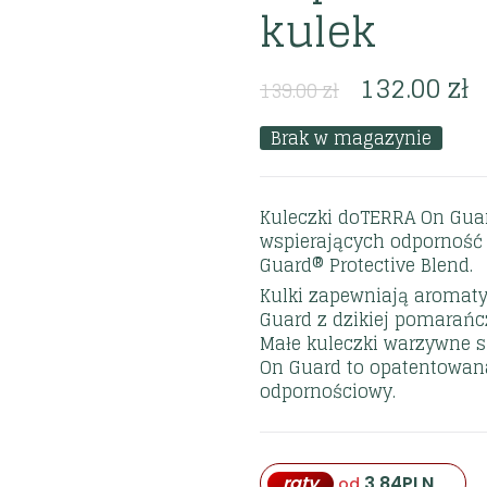
kulek
132.00
zł
139.00
zł
Brak w magazynie
Kuleczki doTERRA On Guar
wspierających odporność
Guard® Protective Blend.
Kulki zapewniają aromat
Guard z dzikiej pomarańc
Małe kuleczki warzywne są
On Guard to opatentowan
odpornościowy.
raty
3,84
PLN
od