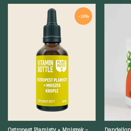
-10%
Szybki podgląd
Szybki p
Ostropest Plamisty + Mniszek –
Dandelion