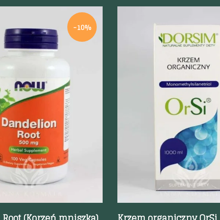
-10%
odgląd
Szybki podgląd
 Root (Korzeń mniszka)
Krzem organiczny OrSi