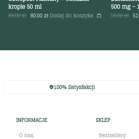
krople 50 ml
500 mg – 
89.00
zł
80.00
zł
Dodaj do koszyka
58.00
zł
52
100% Satysfakcji
INFORMACJE
SKLEP
O nas
Bestsellery