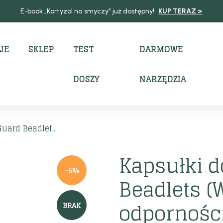
E-book „Kortyzol na smyczy” już dostępny!
KUP TERAZ >
JE
SKLEP
TEST
DARMOWE
DOSZY
NARZĘDZIA
ard Beadlet...
Kapsułki 
-5%
Beadlets 
odporności
BRAK