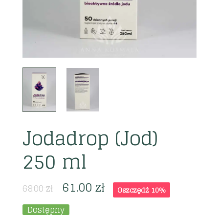
Jodadrop (Jod)
250 ml
61.00
zł
68.00
zł
Oszczędź 10%
Dostępny