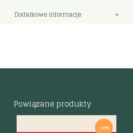
Dodatkowe informacje
Powiązane produkty
%
-10%