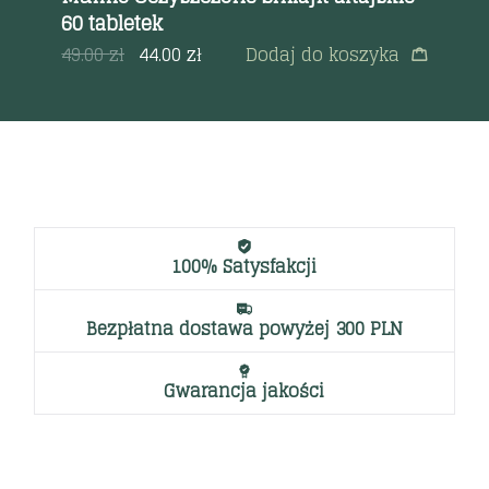
60 tabletek
a
55
49.00
zł
44.00
zł
Dodaj do koszyka
100% Satysfakcji
Bezpłatna dostawa powyżej 300 PLN
Gwarancja jakości