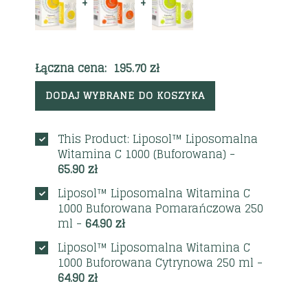
+
+
Łączna cena:
195.70
zł
DODAJ WYBRANE DO KOSZYKA
This Product: Liposol™ Liposomalna
Witamina C 1000 (Buforowana)
-
65.90
zł
Liposol™ Liposomalna Witamina C
1000 Buforowana Pomarańczowa 250
ml
-
64.90
zł
Liposol™ Liposomalna Witamina C
1000 Buforowana Cytrynowa 250 ml
-
64.90
zł