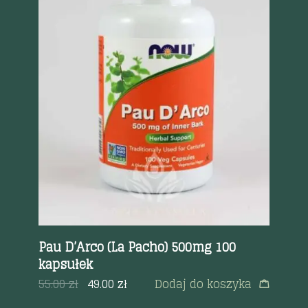
Szybki podgląd
750
Pau D’Arco (La Pacho) 500mg 100
Wi
kapsułek
48
a
55.00
zł
49.00
zł
Dodaj do koszyka