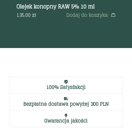
Olejek konopny RAW 5% 10 ml
Ca
a
135.00
zł
Dodaj do koszyka
90
100% Satysfakcji
Bezpłatna dostawa powyżej 300 PLN
Gwarancja jakości