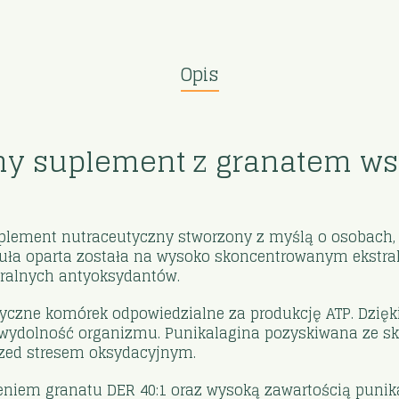
Opis
y suplement z granatem wsp
ement nutraceutyczny stworzony z myślą o osobach, k
uła oparta została na wysoko skoncentrowanym ekstra
uralnych antyoksydantów.
etyczne komórek odpowiedzialne za produkcję ATP. Dzi
 wydolność organizmu. Punikalagina pozyskiwana ze sk
zed stresem oksydacyjnym.
iem granatu DER 40:1 oraz wysoką zawartością punika