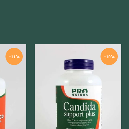
-11%
-10%
Szybki podgląd