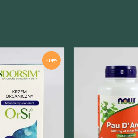
-19%
odgląd
Szybki podgląd