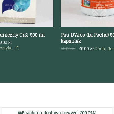
aniczny OrSi 500 ml
Pau D’Arco (La Pacho) 
kapsułek
9.00
zł
oszyka
55.00
zł
49.00
zł
Dodaj do
Bezpłatna dostawa powyżej 300 PLN