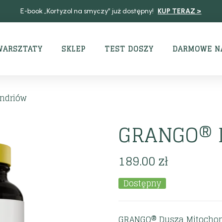
E-book „Kortyzol na smyczy” już dostępny!
KUP TERAZ >
WARSZTATY
SKLEP
TEST DOSZY
DARMOWE N
ndriów
GRANGO® D
189.00
zł
Dostępny
GRANGO® Dusza Mitochond