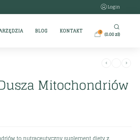
Login
ARZĘDZIA
BLOG
KONTAKT
0
(
0.00
zł
)
usza Mitochondriów
riów to nutraceutyczny suplement diety z