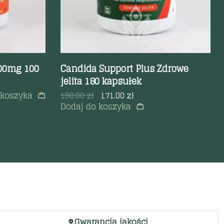
500mg 100
Candida Support Plus Zdrowe
jelita 180 kapsułek
 koszyka
190.00
zł
171.00
zł
Dodaj do koszyka
Gwarancja jakości