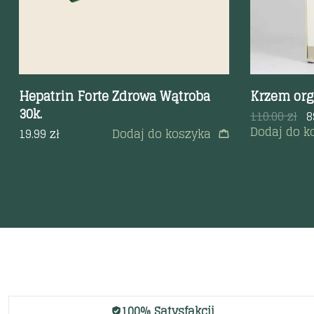
Hepatrin Forte Zdrowa Wątroba
Krzem org
30k.
110.00
zł
8
Dodaj do k
19.99
zł
Dodaj do koszyka
100% Satysfakcji