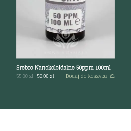
k
Srebro Nanokoloidalne 50ppm 100ml
Ir
tab
a
55.00
zł
50.00
zł
Dodaj do koszyka
56