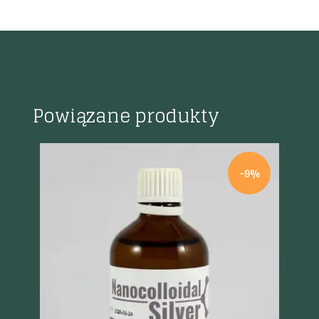
Powiązane produkty
%
-9%
Szybki podgląd