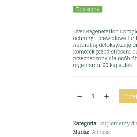
Dostępny
Liver Regeneration Comple
ochronę i prawidłowe fu
naturalną detoksykację 
komórek przed stresem o
przeznaczony dla osób db
organizmu. 90 kapsułek.
Dodaj
Kategoria:
Suplementy di
Marka:
Aliness