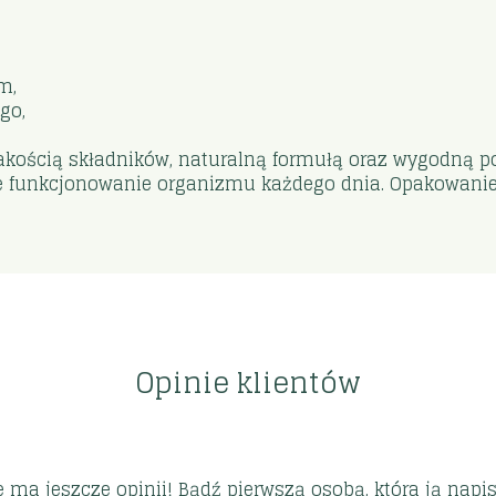
m,
go,
akością składników, naturalną formułą oraz wygodną po
we funkcjonowanie organizmu każdego dnia. Opakowanie 
Opinie klientów
e ma jeszcze opinii! Bądź pierwszą osobą, która ją napis