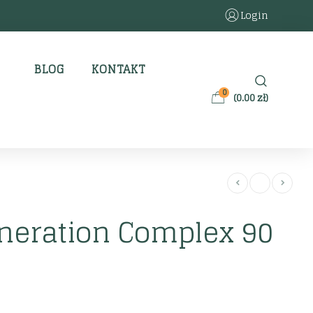
Login
BLOG
KONTAKT
0
(
0.00
zł
)
neration Complex 90