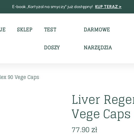
E-book „Kortyzol na smyczy” już dostępny!
KUP TERAZ >
JE
SKLEP
TEST
DARMOWE
DOSZY
NARZĘDZIA
lex 90 Vege Caps
Liver Rege
Vege Caps
77.90
zł