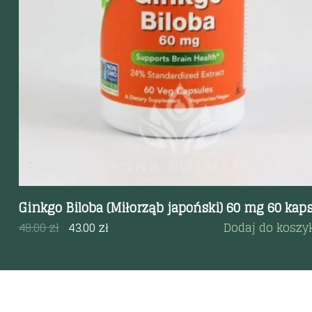
Ginkgo Biloba (Miłorząb japoński) 60 mg 60 kap
48.00
zł
43.00
zł
Dodaj do koszy