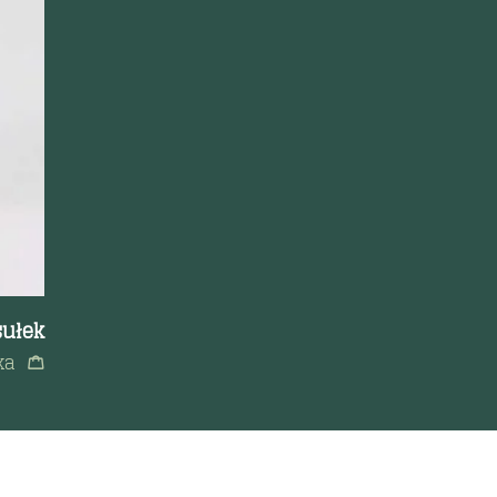
sułek
ka