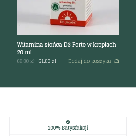
Witamina słońca D3 Forte w kroplach
Os
20 ml
Sy
a
68.00
zł
61.00
zł
Dodaj do koszyka
58
100% Satysfakcji