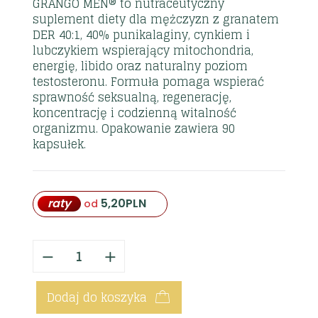
GRANGO MEN® to nutraceutyczny
suplement diety dla mężczyzn z granatem
DER 40:1, 40% punikalaginy, cynkiem i
lubczykiem wspierający mitochondria,
energię, libido oraz naturalny poziom
testosteronu. Formuła pomaga wspierać
sprawność seksualną, regenerację,
koncentrację i codzienną witalność
organizmu. Opakowanie zawiera 90
kapsułek.
raty
5,20
PLN
od
Dodaj do koszyka