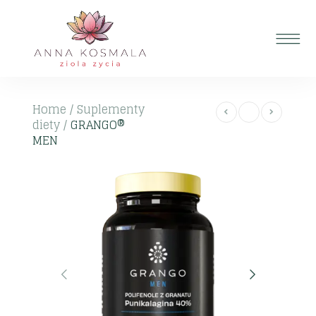
Home
/
Suplementy
diety
/
GRANGO®
MEN