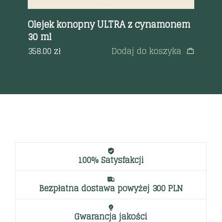
Olejek konopny ULTRA z cynamonem
Ve
30 ml
ol
a
358.00
zł
Dodaj do koszyka
42
100% Satysfakcji
Bezpłatna dostawa powyżej 300 PLN
Gwarancja jakości